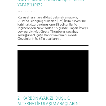
YAPABİLİRİZ?
19/05/2022
Küresel ısınmaya dikkat çekmek amacıyla,
2019’da Birleşmiş Milletler (BM) İklim Zirvesi’ne
katılmak üzere güneş enerjili yelkenlisi ile
İngiltere’den New York’a 15 günde ulaşan İsveçli
çevreci aktivist Greta Thunberg, seyahat
sözlüğüne ‘Uçuş Utancı’ kavramını ekledi. ·
Gezginlerin % 69’u uçakların…
2) KARBON AYAKİZİ DÜŞÜK,
ALTERNATİF ULAŞIM ARAÇLARINI