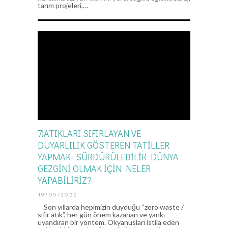
tarım projeleri,…
7)ATIKLARI SIFIRLAYAN VE
DUYARLILIK GÖSTEREN TATİLLER
YAPMAK- SÜRDÜRÜLEBİLİR DÜNYA
GEZGİNİ OLMAK İÇİN NELER
YAPABİLİRİZ?
19/05/2022
Son yıllarda hepimizin duyduğu “zero waste /
sıfır atık”, her gün önem kazanan ve yankı
uyandıran bir yöntem. Okyanusları istila eden