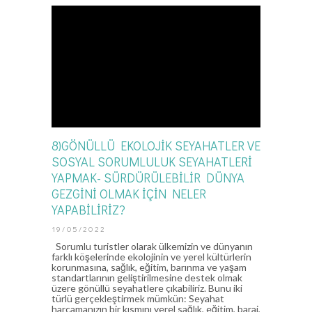
8)GÖNÜLLÜ EKOLOJİK SEYAHATLER VE
SOSYAL SORUMLULUK SEYAHATLERİ
YAPMAK- SÜRDÜRÜLEBİLİR DÜNYA
GEZGİNİ OLMAK İÇİN NELER
YAPABİLİRİZ?
19/05/2022
Sorumlu turistler olarak ülkemizin ve dünyanın
farklı köşelerinde ekolojinin ve yerel kültürlerin
korunmasına, sağlık, eğitim, barınma ve yaşam
standartlarının geliştirilmesine destek olmak
üzere gönüllü seyahatlere çıkabiliriz. Bunu iki
türlü gerçekleştirmek mümkün: Seyahat
harcamanızın bir kısmını yerel sağlık, eğitim, baraj,