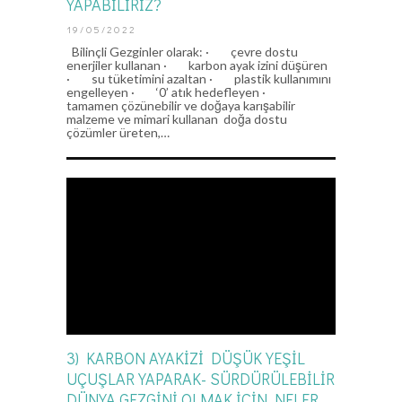
YAPABİLİRİZ?
19/05/2022
Bilinçli Gezginler olarak: · çevre dostu
enerjiler kullanan · karbon ayak izini düşüren
· su tüketimini azaltan · plastik kullanımını
engelleyen · ‘0’ atık hedefleyen ·
tamamen çözünebilir ve doğaya karışabilir
malzeme ve mimari kullanan doğa dostu
çözümler üreten,…
3) KARBON AYAKİZİ DÜŞÜK YEŞİL
UÇUŞLAR YAPARAK- SÜRDÜRÜLEBİLİR
DÜNYA GEZGİNİ OLMAK İÇİN NELER