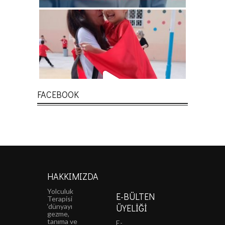
FACEBOOK
HAKKIMIZDA
Yolculuk
E-BÜLTEN
Terapisi
‘dünyayı
ÜYELIĞI
gezme,
tanıma ve
E-