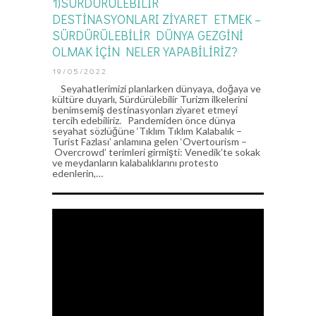
1)SÜRDÜRÜLEBİLİR
DESTİNASYONLARI ZİYARET ETMEK –
SÜRDÜRÜLEBİLİR DÜNYA GEZGİNİ
OLMAK İÇİN NELER YAPABİLİRİZ?
19/05/2022
Seyahatlerimizi planlarken dünyaya, doğaya ve
kültüre duyarlı, Sürdürülebilir Turizm ilkelerini
benimsemiş destinasyonları ziyaret etmeyi
tercih edebiliriz. Pandemiden önce dünya
seyahat sözlüğüne ‘Tıklım Tıklım Kalabalık –
Turist Fazlası’ anlamına gelen ‘Overtourism –
Overcrowd’ terimleri girmişti: Venedik’te sokak
ve meydanların kalabalıklarını protesto
edenlerin,…