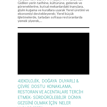
Gidilen yerin tarihine, kültürüne, gelenek ve
göreneklerine, kutsal mekanlardaki inançlara,
giyim kuşama ve kurallara uyarak Yerel üretimi ve
ekonomiyi destekleyerek; Yerel küçük
işletmelerde, tarladan sofraya restoranlarda
yemek yiyerek,…
4)EKOLOJİK, DOĞAYA DUYARLI &
ÇEVRE DOSTU KONAKLAMA,
RESTORAN VE ACENTALARI TERCİH
ETMEK- SÜRDÜRÜLEBİLİR DÜNYA
GEZGİNİ OLMAK İÇİN NELER