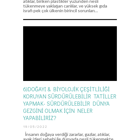
atıklar, biriken plastikler yüzünden nesli
tükenmeye yaklaşan canlılar, ve yüksek gıda
israfı pek çok ülkenin birincil sorunları…
6)DOĞAYI & BİYOLOJİK ÇEŞİTLİLİĞİ
KORUYAN SÜRDÜRÜLEBİLİR TATİLLER
YAPMAK- SÜRDÜRÜLEBİLİR DÜNYA
GEZGİNİ OLMAK İÇİN NELER
YAPABİLİRİZ?
19/05/2022
İnsanın doğaya verdiği zararlar, gazlar, atıklar,
ayak izleri sebebi ile dünyada nesli tükenmekte