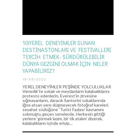
10)YEREL DENEYİMLER SUNAN
DESTİNASTONLARI VE FESTİVALLERİ
TERCİH ETMEK- SÜRDÜRÜLEBİLİR
DÜNYA GEZGİNİ OLMAK İÇİN NELER
YAPABİLİRİZ?
19/05/2022
YEREL DENEYİMLER PEŞİNDE YOLCULUKLAR
Venedik’te sokak ve meydanların kalabalıklarını
protesto edenlerin, Everest’in zirvesine
sığmayanların, daracık Santorini sokaklarında
iğne atsan yere düşmeyecek fotoğraf kareleri,
seyahat sözlüğüne ‘Turist Fazlası’ kavramını
sokmuştu geçen senelerde. Herkesin gittiği
yerlere ‘görmek lazım, bir tik atalım’ diyerek,
kalabalıkların içinde eriyip…