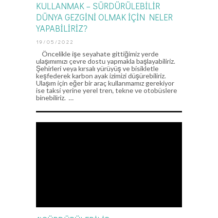
KULLANMAK – SÜRDÜRÜLEBİLİR
DÜNYA GEZGİNİ OLMAK İÇİN NELER
YAPABİLİRİZ?
19/05/2022
Öncelikle işe seyahate gittiğimiz yerde
ulaşımımızı çevre dostu yapmakla başlayabiliriz.
Şehirleri veya kırsalı yürüyüş ve bisikletle
keşfederek karbon ayak izimizi düşürebiliriz.
Ulaşım için eğer bir araç kullanmamız gerekiyor
ise taksi yerine yerel tren, tekne ve otobüslere
binebiliriz. …