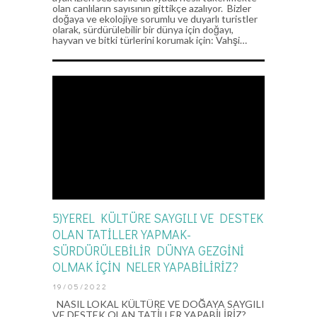
olan canlıların sayısının gittikçe azalıyor. Bizler
doğaya ve ekolojiye sorumlu ve duyarlı turistler
olarak, sürdürülebilir bir dünya için doğayı,
hayvan ve bitki türlerini korumak için: Vahşi…
5)YEREL KÜLTÜRE SAYGILI VE DESTEK
OLAN TATİLLER YAPMAK-
SÜRDÜRÜLEBİLİR DÜNYA GEZGİNİ
OLMAK İÇİN NELER YAPABİLİRİZ?
19/05/2022
NASIL LOKAL KÜLTÜRE VE DOĞAYA SAYGILI
VE DESTEK OLAN TATİLLER YAPABİLİRİZ?