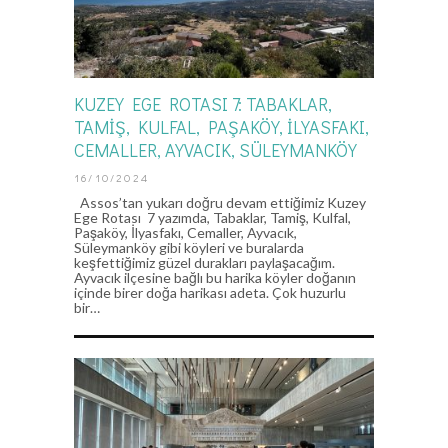
KUZEY EGE ROTASI 7: TABAKLAR,
TAMIŞ, KULFAL, PAŞAKÖY, İLYASFAKI,
CEMALLER, AYVACIK, SÜLEYMANKÖY
16/10/2024
Assos’tan yukarı doğru devam ettiğimiz Kuzey
Ege Rotası 7 yazımda, Tabaklar, Tamiş, Kulfal,
Paşaköy, İlyasfakı, Cemaller, Ayvacık,
Süleymanköy gibi köyleri ve buralarda
keşfettiğimiz güzel durakları paylaşacağım.
Ayvacık ilçesine bağlı bu harika köyler doğanın
içinde birer doğa harikası adeta. Çok huzurlu
bir…