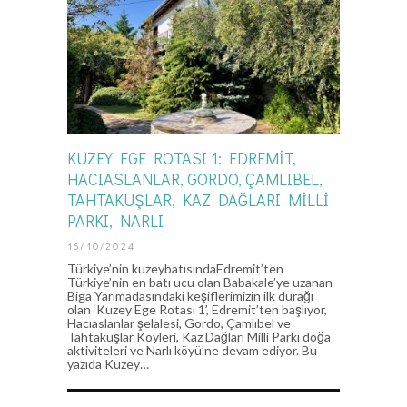
KUZEY EGE ROTASI 1: EDREMIT,
HACIASLANLAR, GORDO, ÇAMLIBEL,
TAHTAKUŞLAR, KAZ DAĞLARI MILLI
PARKI, NARLI
16/10/2024
Türkiye’nin kuzeybatısındaEdremit’ten
Türkiye’nin en batı ucu olan Babakale’ye uzanan
Biga Yarımadasındaki keşiflerimizin ilk durağı
olan ‘Kuzey Ege Rotası 1’, Edremit’ten başlıyor,
Hacıaslanlar şelalesi, Gordo, Çamlıbel ve
Tahtakuşlar Köyleri, Kaz Dağları Milli Parkı doğa
aktiviteleri ve Narlı köyü’ne devam ediyor. Bu
yazıda Kuzey…