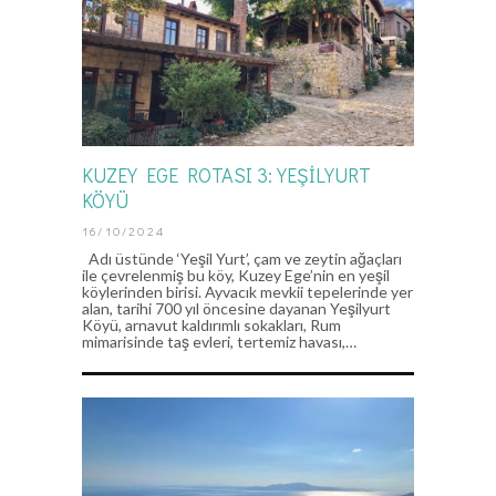
KUZEY EGE ROTASI 3: YEŞILYURT
KÖYÜ
16/10/2024
Adı üstünde ‘Yeşil Yurt’, çam ve zeytin ağaçları
ile çevrelenmiş bu köy, Kuzey Ege’nin en yeşil
köylerinden birisi. Ayvacık mevkii tepelerinde yer
alan, tarihi 700 yıl öncesine dayanan Yeşilyurt
Köyü, arnavut kaldırımlı sokakları, Rum
mimarisinde taş evleri, tertemiz havası,…