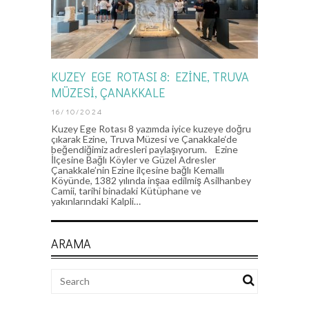
KUZEY EGE ROTASI 8: EZINE, TRUVA
MÜZESI, ÇANAKKALE
16/10/2024
Kuzey Ege Rotası 8 yazımda iyice kuzeye doğru
çıkarak Ezine, Truva Müzesi ve Çanakkale‘de
beğendiğimiz adresleri paylaşıyorum. Ezine
İlçesine Bağlı Köyler ve Güzel Adresler
Çanakkale’nin Ezine ilçesine bağlı Kemallı
Köyünde, 1382 yılında inşaa edilmiş Asilhanbey
Camii, tarihi binadaki Kütüphane ve
yakınlarındaki Kalpli…
ARAMA