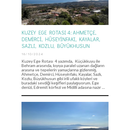
KUZEY EGE ROTASI 4: AHMETÇE,
DEMIRCI, HÜSEYINFAKI, KAYALAR,
SAZLI, KOZLU, BÜYÜKHUSUN
16/10/2024
Kuzey Ege Rotası 4 yazımda, Küçükkuyu ile
Behram arasında, kıyıya paralel uzanan dağların
arasına ve tepelerin yamaçlarına gizlenmiş,
Ahmetçe, Demirci, Hüseyinfakı, Kayalar, Sazlı,
Kozlu, Büyükhusun gibi irili ufaklı köyleri ve
buradaki sevdiği keşifleri paylaşıyorum. Ege
denizi, Edremit körfezi ve Midilli adasına nazır …