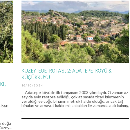
KUZEY EGE ROTASI 2: ADATEPE KÖYÜ &
KÜÇÜKKUYU
KI,
16/10/2024
Adatepe köyü ile ilk tanışmam 2003 yılındaydı. O zaman az
sayıda evin restore edildiği, çok az sayıda ticari işletmenin
yer aldığı ve çoğu binanın metruk halde olduğu, ancak taş
binaları ve arnavut kaldırımlı sokakları ile zamanda asılı kalmış,
 batı
…
kı doğa
 Kuzey…