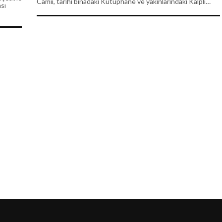
Camii, tarihi binadaki Kütüphane ve yakınlarındaki Kalpli…
ası