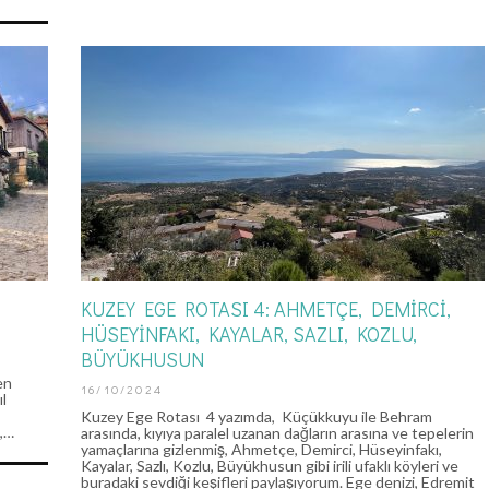
KUZEY EGE ROTASI 4: AHMETÇE, DEMIRCI,
HÜSEYINFAKI, KAYALAR, SAZLI, KOZLU,
BÜYÜKHUSUN
en
16/10/2024
ıl
Kuzey Ege Rotası 4 yazımda, Küçükkuyu ile Behram
TEGORILER
KATEGORILER
ı,…
arasında, kıyıya paralel uzanan dağların arasına ve tepelerin
RINI HIZLANDIRMAK
yamaçlarına gizlenmiş, Ahmetçe, Demirci, Hüseyinfakı,
KALP ATIŞLARINI HIZLANDIRM
Kayalar, Sazlı, Kozlu, Büyükhusun gibi irili ufaklı köyleri ve
buradaki sevdiği keşifleri paylaşıyorum. Ege denizi, Edremit