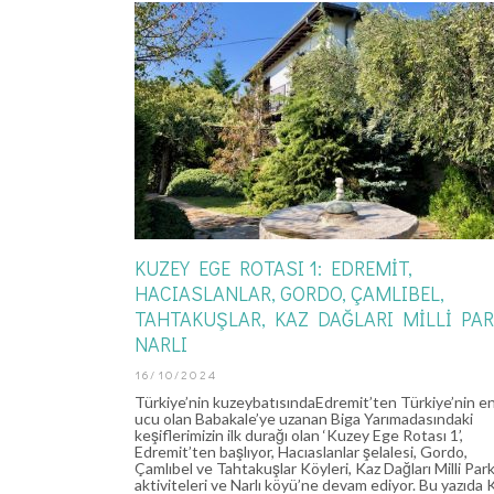
KUZEY EGE ROTASI 1: EDREMIT,
HACIASLANLAR, GORDO, ÇAMLIBEL,
TAHTAKUŞLAR, KAZ DAĞLARI MILLI PAR
NARLI
16/10/2024
Türkiye’nin kuzeybatısındaEdremit’ten Türkiye’nin en
ucu olan Babakale’ye uzanan Biga Yarımadasındaki
keşiflerimizin ilk durağı olan ‘Kuzey Ege Rotası 1’,
Edremit’ten başlıyor, Hacıaslanlar şelalesi, Gordo,
Çamlıbel ve Tahtakuşlar Köyleri, Kaz Dağları Milli Par
aktiviteleri ve Narlı köyü’ne devam ediyor. Bu yazıda