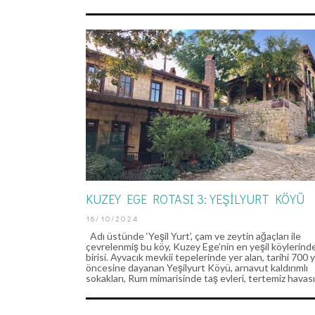
KUZEY EGE ROTASI 3: YEŞILYURT KÖYÜ
16/10/2024
Adı üstünde ‘Yeşil Yurt’, çam ve zeytin ağaçları ile
çevrelenmiş bu köy, Kuzey Ege’nin en yeşil köylerind
birisi. Ayvacık mevkii tepelerinde yer alan, tarihi 700 y
öncesine dayanan Yeşilyurt Köyü, arnavut kaldırımlı
KA
sokakları, Rum mimarisinde taş evleri, tertemiz havas
KALP ATIŞLA