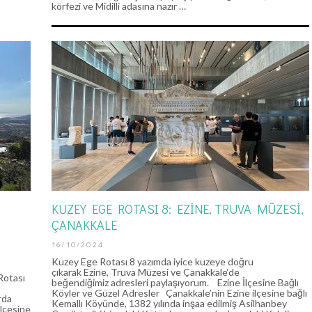
körfezi ve Midilli adasına nazır …
KUZEY EGE ROTASI 8: EZINE, TRUVA MÜZESI,
ÇANAKKALE
16/10/2024
Kuzey Ege Rotası 8 yazımda iyice kuzeye doğru
çıkarak Ezine, Truva Müzesi ve Çanakkale‘de
Rotası
beğendiğimiz adresleri paylaşıyorum. Ezine İlçesine Bağlı
Köyler ve Güzel Adresler Çanakkale’nin Ezine ilçesine bağlı
rda
Kemallı Köyünde, 1382 yılında inşaa edilmiş Asilhanbey
ilçesine