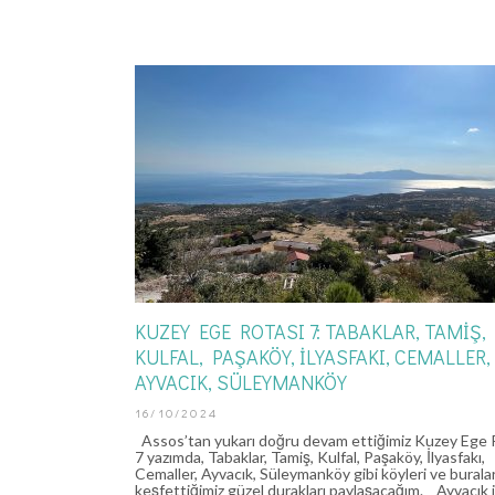
KUZEY EGE ROTASI 7: TABAKLAR, TAMIŞ,
KULFAL, PAŞAKÖY, İLYASFAKI, CEMALLER,
AYVACIK, SÜLEYMANKÖY
16/10/2024
Assos’tan yukarı doğru devam ettiğimiz Kuzey Ege 
7 yazımda, Tabaklar, Tamiş, Kulfal, Paşaköy, İlyasfakı,
Cemaller, Ayvacık, Süleymanköy gibi köyleri ve burala
keşfettiğimiz güzel durakları paylaşacağım. Ayvacık 