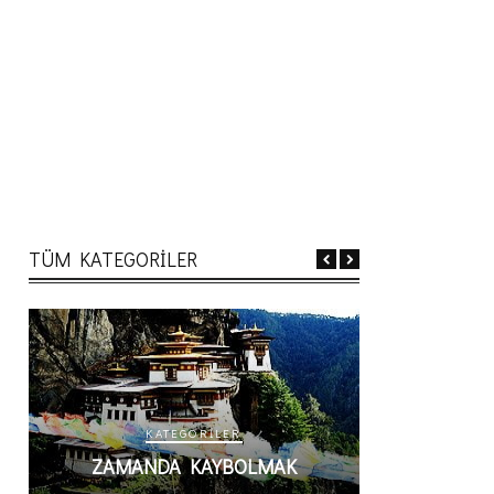
TÜM KATEGORİLER
KATEGORILER
K
AK
ZAMANDA KAYBOLMAK
DOĞAD