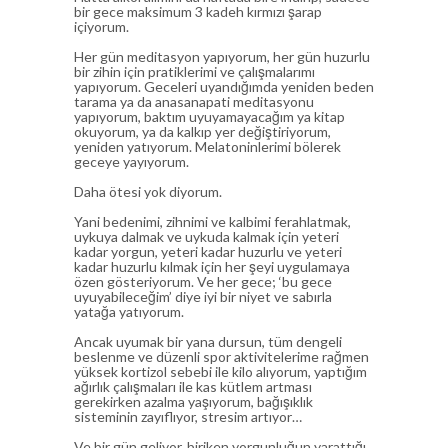
bir gece maksimum 3 kadeh kırmızı şarap
içiyorum.
Her gün meditasyon yapıyorum, her gün huzurlu
bir zihin için pratiklerimi ve çalışmalarımı
yapıyorum. Geceleri uyandığımda yeniden beden
tarama ya da anasanapati meditasyonu
yapıyorum, baktım uyuyamayacağım ya kitap
okuyorum, ya da kalkıp yer değiştiriyorum,
yeniden yatıyorum. Melatoninlerimi bölerek
geceye yayıyorum.
Daha ötesi yok diyorum.
Yani bedenimi, zihnimi ve kalbimi ferahlatmak,
uykuya dalmak ve uykuda kalmak için yeteri
kadar yorgun, yeteri kadar huzurlu ve yeteri
kadar huzurlu kılmak için her şeyi uygulamaya
özen gösteriyorum. Ve her gece; ‘bu gece
uyuyabileceğim’ diye iyi bir niyet ve sabırla
yatağa yatıyorum.
Ancak uyumak bir yana dursun, tüm dengeli
beslenme ve düzenli spor aktivitelerime rağmen
yüksek kortizol sebebi ile kilo alıyorum, yaptığım
ağırlık çalışmaları ile kas kütlem artması
gerekirken azalma yaşıyorum, bağışıklık
sisteminin zayıflıyor, stresim artıyor…
Ve bir gün geliyor, biriken yorgunluğun yarattığı