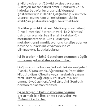
2-Hidroksiestron/16-Hidroksiestron oranı:
Östrojen-metabolitleri oranı, 2-hidroksi ve 16-
hidroksi östrojenler arasındaki dengeyi
göstermek için kullanılır. Çalışmalar, yüksek 2/16
oranının meme kanseri geliştirme riskinin
azaldığını gösterebileceğini belirtmektedir.
Metilasyon-Aktivitesi:
Metilasyon aktivitesi,
2- ve 4-metoksi-östronun ve 4- ila 2-hidroksi-
östronun oranıdır. Faz II enzimi katekol-O-
metiltransferazın (COMT) östrojen
metabolitlerinin metilasyonunu katalize eder ve
böylece bunların inaktivasyonuna ve
eliminasyona katkıda bulunur,
İyi östrojenin kötü östrojene oranının düşük
olmasına yol açabilecek durumlar:
Doğum kontrol hapları, Yüksek toksin seviyeleri,
Plastik, Sigara içmek, Ağır metaller, Pestisitler,
Hipotiroidizm, Obezite veya hareketsiz yaşam
tarzı, Yüksek yağ, düşük lifli diyet, Yüksek
omega-6 yağ asitleri, Alkol tüketimi, Sentetik
hormon replasman tedavisi.
İyi östrojenin kötü östrojene oranını
arttırmak için Beslenme tavsiyeleri ve
Önleyici tedbirler
: