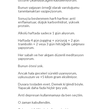
üstüne çıkamayacağımı kabulleniyorum.
Bunun yaşayan örneği olarak varoluşumu
tanımlamaktan vazgeçiyorum.
Sonuçta beslenmem harfi harfine: anti
enflamatuar, düşük karbonhidrat, yüksek
protein.
Alkolü haftada sadece 1 gün alıyorum.
Haftada 4 gün jogging + yürüyüş + 2 gün
trambolin + 2 veya 3 gün hiit/ağırlık çalışması
yapıyorum.
Her sabah ve her akşam düzenli meditasyon
yapıyorum.
Bunun ötesi yok.
Ancak hala geceleri sürekli uyanıyorum,
uykusuzum ve +5 kilom gram eksilmiyor.
Duvara tosladım evet. Demek ki şimdi böyle.
Yapacak daha fazla hiçbir şey yok.
Anti depresan kullanmamayı da ben seçtim.
O zaman kabullendim.