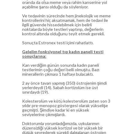
oranda da olsa meme veya rahim kanserine yol
açabilme şansı olduğu da söyleniyor.
Ve tedavinin sürecinde hem jinekolojik ve meme
kontrollerini hiç aksatmamak, hem de tedavi ile
ilgili güvende hissedebilmek için belirli
noktalarda böyle testleri yaptırıp, değerlerin
kontrol altında olduğunu teyit etmek gerekli.
Sonuçta Estronex testi içimi rahatlattı.
Gelelim fonksiyonel tıp kadın paneli testi
sonuçlarına:
Kan verdiğim günün sonunda kadın paneli
testlerimin çoğu değeri belli olmuştu. Bazı
minerallerin çıkması 1 haftayı bulacaktı.
2 ay önce tavan yapmış (350) östrojenim şimdi
yerlerdeydi (14). Sabah kortizolüm ise üst
sınırdaydı (19).
Kolesterolüm ve kötü kolesterolüm zaten son 3
yıldır pre-menopoz göstergesi olarak yükselişe
geçmişti. Şimdiye kadar ki en yüksek
seviyelerine çıkmışlardı.
Doktorumla yorumladığımızda, uykularımın
düzensizliği yüksek kortizol ve bir yüksek bir
düşük seyrederek sürekli dalgalanan östrojen