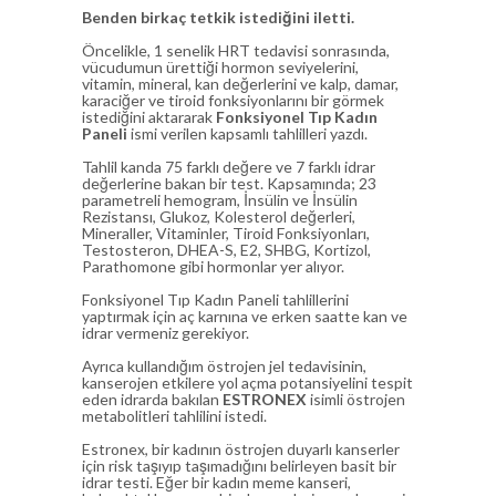
Benden birkaç tetkik istediğini iletti.
Öncelikle, 1 senelik HRT tedavisi sonrasında,
vücudumun ürettiği hormon seviyelerini,
vitamin, mineral, kan değerlerini ve kalp, damar,
karaciğer ve tiroid fonksiyonlarını bir görmek
istediğini aktararak
Fonksiyonel Tıp Kadın
Paneli
ismi verilen kapsamlı tahlilleri yazdı.
Tahlil kanda 75 farklı değere ve 7 farklı idrar
değerlerine bakan bir test. Kapsamında; 23
parametreli hemogram, İnsülin ve İnsülin
Rezistansı, Glukoz, Kolesterol değerleri,
Mineraller, Vitaminler, Tiroid Fonksiyonları,
Testosteron, DHEA-S, E2, SHBG, Kortizol,
Parathomone gibi hormonlar yer alıyor.
Fonksiyonel Tıp Kadın Paneli tahlillerini
yaptırmak için aç karnına ve erken saatte kan ve
idrar vermeniz gerekiyor.
Ayrıca kullandığım östrojen jel tedavisinin,
kanserojen etkilere yol açma potansiyelini tespit
eden idrarda bakılan
ESTRONEX
isimli östrojen
metabolitleri tahlilini istedi.
Estronex, bir kadının östrojen duyarlı kanserler
için risk taşıyıp taşımadığını belirleyen basit bir
idrar testi. Eğer bir kadın meme kanseri,