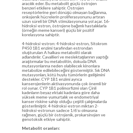
aracılık eder. Bu metabolit güçlü östrojen
benzeri etkilere sahiptir. Östrojen
reseptörlerine geri dönüşü olmayan bağlanma,
onkojenik hücrelerin proliferasyonunu artıran
uzun süreli bir DNA stimülasyonuna yol açar. 16-
hidroksi-estron, östrojene bağımlı hastalıklarla
(örneğin meme kanseri) güçlü bir pozitif
korelasyona sahiptir.
4-hidroksi-estron: 4-hidroksi-estron, Sitokrom
P450 1B1 enzimi tarafından estrondan
oluşturulan A halkası metaboliti olarak
adlandırılır. Cavallieri ve meslektaşlarının yaptığı
araştırmalar bu metabolitin, dokuda DNA
mutasyonlarına neden olabilecek kinonlara
metabolize edilebileceğini göstermiştir. Sık DNA
mutasyonları, kötü huylu tümörlerin gelişimini
destekler. CYP 1B1 enzimi ayrıca
kanserojenlerin aktivasyonunda çok önemli bir
rol oynar. CYP 1B1 polimorfizmi olan Çinli
kadınların beyaz ırktaki kadınlara göre daha
yüksek meme-yumurtalık ve endometriyal
kanser riskine sahip olduğu çeşitli çalışmalarda
gösterilmiştir. 4-hidroksi-estron miktarı 2-
hidroksi-estronun sadece 1/6’sı olmasına
rağmen, güçlü bir östrojenik, prokarsinojen ve
genotoksik etkiye sahiptir.
Metabolit oranları: