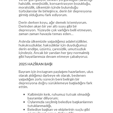
halsizlik, enerjisizlik, konsantrasyon bozukluğu,
moralsizlik, ülkemizin içinde bulunduğu
türbülanslar ile birleşince, derin bir depresyona
girmiş olduğumu fark ediyorum.
Derin derken koyu, ağır demek istemiyorum.
Derinden akan bir yer altı suyu gibi bir
depresyon. Yüzeyde çok varlığını belli etmeyen,
zaman zaman havayla temas eden…
Aslında ülkemizde yaşadığımız adaletsizlikler,
hukuksuzluklar, haksızlıklar için duyduğumuz
derin endişe, üzüntü, çaresizlik, umutsuzluk
içindeyiz. Ancak bir yandan her şey normalmiş
gibi hayatlarımıza devam etmeye çabalıyoruz.
2025 HAZİRAN BAŞI
Bayram için instagram paylaşımı hazırlarken, ulus
olarak aldığımız darbeye ek olarak, bedenen
yaşadığım zorlu sürecin beni belirgin bir
depresyona doğru sürüklemeye başladığını fark
ettim.
Kalbimizin kırık, ruhumuz tutsak olmadığı
bayramlar diliyorum;
Oylarımızla seçilmiş belediye başkanlarının
tutuklanmadığı,
Belediye başkan ve ekiplerinin suçlu gibi