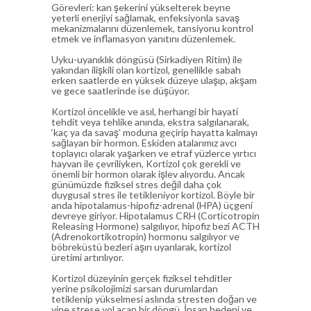
Görevleri: kan şekerini yükselterek beyne
yeterli enerjiyi sağlamak, enfeksiyonla savaş
mekanizmalarını düzenlemek, tansiyonu kontrol
etmek ve inflamasyon yanıtını düzenlemek.
Uyku-uyanıklık döngüsü (Sirkadiyen Ritim) ile
yakından ilişkili olan kortizol, genellikle sabah
erken saatlerde en yüksek düzeye ulaşıp, akşam
ve gece saatlerinde ise düşüyor.
Kortizol öncelikle ve asıl, herhangi bir hayati
tehdit veya tehlike anında, ekstra salgılanarak,
‘kaç ya da savaş’ moduna geçirip hayatta kalmayı
sağlayan bir hormon. Eskiden atalarımız avcı
toplayıcı olarak yaşarken ve etraf yüzlerce yırtıcı
hayvan ile çevriliyken, Kortizol çok gerekli ve
önemli bir hormon olarak işlev alıyordu. Ancak
günümüzde fiziksel stres değil daha çok
duygusal stres ile tetikleniyor kortizol. Böyle bir
anda hipotalamus-hipofiz-adrenal (HPA) üçgeni
devreye giriyor. Hipotalamus CRH (Corticotropin
Releasing Hormone) salgılıyor, hipofiz bezi ACTH
(Adrenokortikotropin) hormonu salgılıyor ve
böbreküstü bezleri aşırı uyarılarak, kortizol
üretimi artırılıyor.
Kortizol düzeyinin gerçek fiziksel tehditler
yerine psikolojimizi sarsan durumlardan
tetiklenip yükselmesi aslında stresten doğan ve
yine strese yol açan bir döngü. İnsan bedeni ve