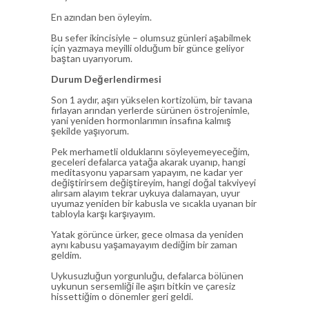
En azından ben öyleyim.
Bu sefer ikincisiyle – olumsuz günleri aşabilmek
için yazmaya meyilli olduğum bir günce geliyor
baştan uyarıyorum.
Durum Değerlendirmesi
Son 1 aydır, aşırı yükselen kortizolüm, bir tavana
fırlayan arından yerlerde sürünen östrojenimle,
yani yeniden hormonlarımın insafına kalmış
şekilde yaşıyorum.
Pek merhametli olduklarını söyleyemeyeceğim,
geceleri defalarca yatağa akarak uyanıp, hangi
meditasyonu yaparsam yapayım, ne kadar yer
değiştirirsem değiştireyim, hangi doğal takviyeyi
alırsam alayım tekrar uykuya dalamayan, uyur
uyumaz yeniden bir kabusla ve sıcakla uyanan bir
tabloyla karşı karşıyayım.
Yatak görünce ürker, gece olmasa da yeniden
aynı kabusu yaşamayayım dediğim bir zaman
geldim.
Uykusuzluğun yorgunluğu, defalarca bölünen
uykunun sersemliği ile aşırı bitkin ve çaresiz
hissettiğim o dönemler geri geldi.