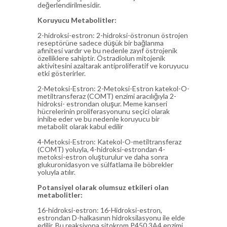
değerlendirilmesidir.
Koruyucu Metabolitler:
2-hidroksi-estron: 2-hidroksi-östronun östrojen
reseptörüne sadece düşük bir bağlanma
afinitesi vardır ve bu nedenle zayıf östrojenik
özelliklere sahiptir. Östradiolun mitojenik
aktivitesini azaltarak antiproliferatif ve koruyucu
etki gösterirler.
2-Metoksi-Estron: 2-Metoksi-Estron katekol-O-
metiltransferaz (COMT) enzimi aracılığıyla 2-
hidroksi- estrondan oluşur. Meme kanseri
hücrelerinin proliferasyonunu seçici olarak
inhibe eder ve bu nedenle koruyucu bir
metabolit olarak kabul edilir
4-Metoksi-Estron: Katekol-O-metiltransferaz
(COMT) yoluyla, 4-hidroksi-estrondan 4-
metoksi-estron oluşturulur ve daha sonra
glukuronidasyon ve sülfatlama ile böbrekler
yoluyla atılır.
Potansiyel olarak olumsuz etkileri olan
metabolitler:
16-hidroksi-estron: 16-Hidroksi-estron,
estrondan D-halkasının hidroksilasyonu ile elde
edilir. Bu reaksiyona sitokrom P450 3A4 enzimi