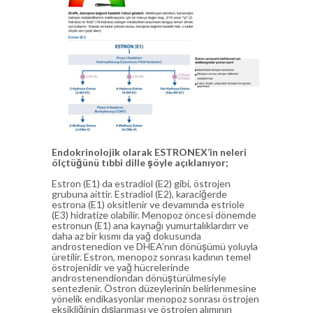
Endokrinolojik olarak ESTRONEX’in neleri
ölçtüğünü tıbbi dille şöyle açıklanıyor;
Estron (E1) da estradiol (E2) gibi, östrojen
grubuna aittir. Estradiol (E2), karaciğerde
estrona (E1) oksitlenir ve devamında estriole
(E3) hidratize olabilir. Menopoz öncesi dönemde
estronun (E1) ana kaynağı yumurtalıklardırr ve
daha az bir kısmı da yağ dokusunda
androstenedion ve DHEA’nın dönüşümü yoluyla
üretilir. Estron, menopoz sonrası kadının temel
östrojenidir ve yağ hücrelerinde
androstenendiondan dönüştürülmesiyle
sentezlenir. Östron düzeylerinin belirlenmesine
yönelik endikasyonlar menopoz sonrası östrojen
eksikliğinin dışlanması ve östrojen alımının