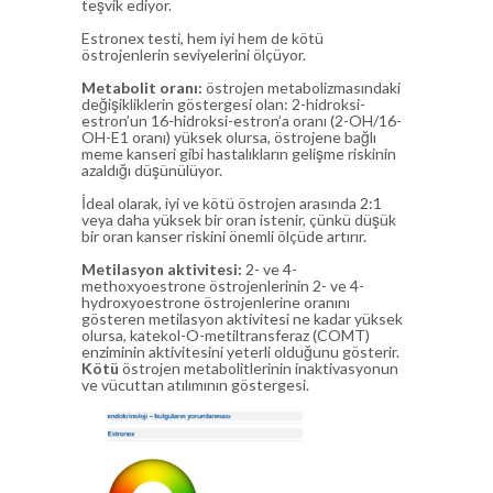
teşvik ediyor.
Estronex testi, hem iyi hem de kötü
östrojenlerin seviyelerini ölçüyor.
Metabolit oranı:
östrojen metabolizmasındaki
değişikliklerin göstergesi olan: 2-hidroksi-
estron’un 16-hidroksi-estron’a oranı (2-OH/16-
OH-E1 oranı) yüksek olursa, östrojene bağlı
meme kanseri gibi hastalıkların gelişme riskinin
azaldığı düşünülüyor.
İdeal olarak, iyi ve kötü östrojen arasında 2:1
veya daha yüksek bir oran istenir, çünkü düşük
bir oran kanser riskini önemli ölçüde artırır.
Metilasyon aktivitesi:
2- ve 4-
methoxyoestrone östrojenlerinin 2- ve 4-
hydroxyoestrone östrojenlerine oranını
gösteren metilasyon aktivitesi ne kadar yüksek
olursa, katekol-O-metiltransferaz (COMT)
enziminin aktivitesini yeterli olduğunu gösterir.
Kötü
östrojen metabolitlerinin inaktivasyonun
ve vücuttan atılımının göstergesi.