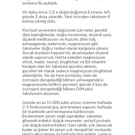
seviyesi ile açıkladı.
Ve daha önce 1/2 e düşürdüğümüz Estrava Jel’i,
günde 2 doza çıkardık. Yani östrojen takviyem 4
katına çıkmış oldu.
Kortizol seviyesini düşürmek için neler gerekli
diye baktığımızda; doğru beslenme, düzenli spor,
düzenli meditasyon ve huzurlu zihin hali,
ashwaganda, melatonin, magnezyum gibi
takviyeler doğru tedavi olarak karşımıza çıkıyor.
Ancak bunların hepsini hiç aksatmadan düzenli
olarak yapıyorum. Hatta eskiden magnezyum
sitrat, malat, taurat, bisglisinat ve B6 vitamini
karışımı olan bir takviyeyi gündüz alırken,
geceleri ek olarak sadece magnezyum bisglisinat
eklemiştim. Ve de hem kortizolü, hem de
östrojeni dengelediği bilinen ashwaganda’yı
magnezyumla birlikte geceleri, günde 2 kez de
östrojeni dengelediği bilinen DIM plus
takviyesini alıyorum.
Günde en az 15.000 adım atıyor, üzerine haftada
2-3 fonksiyonel güç antrenmanı yapıyor, haftada
bir trambolin antrenmanına katılıyorum.
Beslenmem zaten yeşil yapraklılar, sebzeler,
glisemik indeksi düşük meyveler, yeterli protein,
çok düşük karbonhidrat /tam tahıllı, yok denecek
kadar az şeker ile zaten çok dengeli bir seviyede.
Hatta alkol alımını da haftada bire indirip, sadece