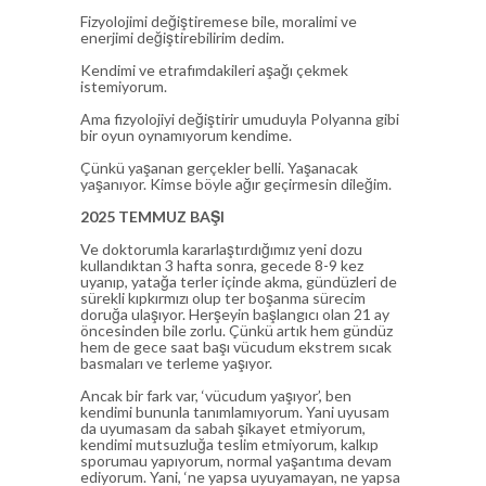
Fizyolojimi değiştiremese bile, moralimi ve
enerjimi değiştirebilirim dedim.
Kendimi ve etrafımdakileri aşağı çekmek
istemiyorum.
Ama fizyolojiyi değiştirir umuduyla Polyanna gibi
bir oyun oynamıyorum kendime.
Çünkü yaşanan gerçekler belli. Yaşanacak
yaşanıyor. Kimse böyle ağır geçirmesin dileğim.
2025 TEMMUZ BAŞI
Ve doktorumla kararlaştırdığımız yeni dozu
kullandıktan 3 hafta sonra, gecede 8-9 kez
uyanıp, yatağa terler içinde akma, gündüzleri de
sürekli kıpkırmızı olup ter boşanma sürecim
doruğa ulaşıyor. Herşeyin başlangıcı olan 21 ay
öncesinden bile zorlu. Çünkü artık hem gündüz
hem de gece saat başı vücudum ekstrem sıcak
basmaları ve terleme yaşıyor.
Ancak bir fark var, ‘vücudum yaşıyor’, ben
kendimi bununla tanımlamıyorum. Yani uyusam
da uyumasam da sabah şikayet etmiyorum,
kendimi mutsuzluğa teslim etmiyorum, kalkıp
sporumau yapıyorum, normal yaşantıma devam
ediyorum. Yani, ‘ne yapsa uyuyamayan, ne yapsa