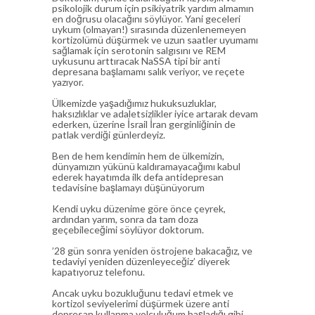
psikolojik durum için psikiyatrik yardım almamın
en doğrusu olacağını söylüyor. Yani geceleri
uykum (olmayan!) sırasında düzenlenemeyen
kortizolümü düşürmek ve uzun saatler uyumamı
sağlamak için serotonin salgısını ve REM
uykusunu arttıracak NaSSA tipi bir anti
depresana başlamamı salık veriyor, ve reçete
yazıyor.
Ülkemizde yaşadığımız hukuksuzluklar,
haksızlıklar ve adaletsizlikler iyice artarak devam
ederken, üzerine İsrail İran gerginliğinin de
patlak verdiği günlerdeyiz.
Ben de hem kendimin hem de ülkemizin,
dünyamızın yükünü kaldıramayacağımı kabul
ederek hayatımda ilk defa antidepresan
tedavisine başlamayı düşünüyorum
Kendi uyku düzenime göre önce çeyrek,
ardından yarım, sonra da tam doza
geçebileceğimi söylüyor doktorum.
’28 gün sonra yeniden östrojene bakacağız, ve
tedaviyi yeniden düzenleyeceğiz’ diyerek
kapatıyoruz telefonu.
Ancak uyku bozukluğunu tedavi etmek ve
kortizol seviyelerimi düşürmek üzere anti
depresan kullanma yolculuğum başladığı gibi