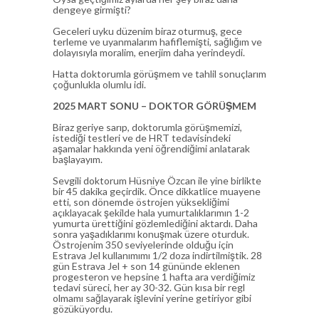
dengeye girmişti?
Geceleri uyku düzenim biraz oturmuş, gece
terleme ve uyanmalarım hafiflemişti, sağlığım ve
dolayısıyla moralim, enerjim daha yerindeydi.
Hatta doktorumla görüşmem ve tahlil sonuçlarım
çoğunlukla olumlu idi.
2025 MART SONU – DOKTOR GÖRÜŞMEM
Biraz geriye sarıp, doktorumla görüşmemizi,
istediği testleri ve de HRT tedavisindeki
aşamalar hakkında yeni öğrendiğimi anlatarak
başlayayım.
Sevgili doktorum Hüsniye Özcan ile yine birlikte
bir 45 dakika geçirdik. Önce dikkatlice muayene
etti, son dönemde östrojen yüksekliğimi
açıklayacak şekilde hala yumurtalıklarımın 1-2
yumurta ürettiğini gözlemlediğini aktardı. Daha
sonra yaşadıklarımı konuşmak üzere oturduk.
Östrojenim 350 seviyelerinde olduğu için
Estrava Jel kullanımımı 1/2 doza indirtilmiştik. 28
gün Estrava Jel + son 14 gününde eklenen
progesteron ve hepsine 1 hafta ara verdiğimiz
tedavi süreci, her ay 30-32. Gün kısa bir regl
olmamı sağlayarak işlevini yerine getiriyor gibi
gözüküyordu.