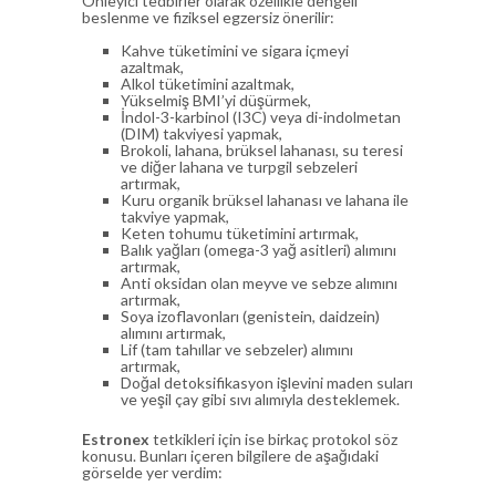
Önleyici tedbirler olarak özellikle dengeli
beslenme ve fiziksel egzersiz önerilir:
Kahve tüketimini ve sigara içmeyi
azaltmak,
Alkol tüketimini azaltmak,
Yükselmiş BMI’yi düşürmek,
İndol-3-karbinol (I3C) veya di-indolmetan
(DIM) takviyesi yapmak,
Brokoli, lahana, brüksel lahanası, su teresi
ve diğer lahana ve turpgil sebzeleri
artırmak,
Kuru organik brüksel lahanası ve lahana ile
takviye yapmak,
Keten tohumu tüketimini artırmak,
Balık yağları (omega-3 yağ asitleri) alımını
artırmak,
Anti oksidan olan meyve ve sebze alımını
artırmak,
Soya izoflavonları (genistein, daidzein)
alımını artırmak,
Lif (tam tahıllar ve sebzeler) alımını
artırmak,
Doğal detoksifikasyon işlevini maden suları
ve yeşil çay gibi sıvı alımıyla desteklemek.
Estronex
tetkikleri için ise birkaç protokol söz
konusu. Bunları içeren bilgilere de aşağıdaki
görselde yer verdim: