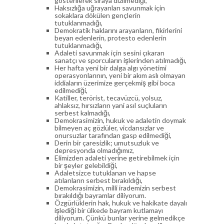
gösterilerek sıraya dizilmediği,
Haksızlığa uğrayanları savunmak için
sokaklara dökülen gençlerin
tutuklanmadığı,
Demokratik haklarını arayanların, fikirlerini
beyan edenlerin, protesto edenlerin
tutuklanmadığı,
Adaleti savunmak için sesini çıkaran
sanatçı ve sporcuların işlerinden atılmadığı,
Her hafta yeni bir dalga algı yönetimi
operasyonlarının, yeni bir akım aslı olmayan
iddiaların üzerimize gerçekmiş gibi boca
edilmediği,
Katiller, terörist, tecavüzcü, yolsuz,
ahlaksız, hırsızların yani asıl suçluların
serbest kalmadığı,
Demokrasimizin, hukuk ve adaletin doymak
bilmeyen aç gözlüler, vicdansızlar ve
onursuzlar tarafından gasp edilmediği,
Derin bir çaresizlik; umutsuzluk ve
depresyonda olmadığımız,
Elimizden adaleti yerine getirebilmek için
bir şeyler gelebildiği,
Adaletsizce tutuklanan ve hapse
atılanların serbest bırakıldığı,
Demokrasimizin, milli irademizin serbest
bırakıldığı bayramlar diliyorum.
Özgürlüklerin hak, hukuk ve hakikate dayalı
işlediği bir ülkede bayram kutlamayı
diliyorum. Çünkü bunlar yerine gelmedikçe