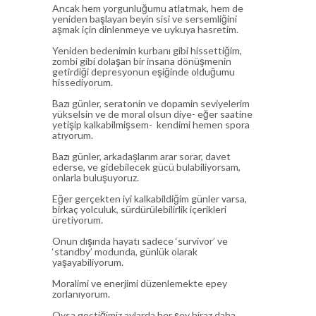
Ancak hem yorgunluğumu atlatmak, hem de
yeniden başlayan beyin sisi ve sersemliğini
aşmak için dinlenmeye ve uykuya hasretim.
Yeniden bedenimin kurbanı gibi hissettiğim,
zombi gibi dolaşan bir insana dönüşmenin
getirdiği depresyonun eşiğinde olduğumu
hissediyorum.
Bazı günler, seratonin ve dopamin seviyelerim
yükselsin ve de moral olsun diye- eğer saatine
yetişip kalkabilmişsem- kendimi hemen spora
atıyorum.
Bazı günler, arkadaşlarım arar sorar, davet
ederse, ve gidebilecek gücü bulabiliyorsam,
onlarla buluşuyoruz.
Eğer gerçekten iyi kalkabildiğim günler varsa,
birkaç yolculuk, sürdürülebilirlik içerikleri
üretiyorum.
Onun dışında hayatı sadece ‘survivor’ ve
‘standby’ modunda, günlük olarak
yaşayabiliyorum.
Moralimi ve enerjimi düzenlemekte epey
zorlanıyorum.
Oysa geçtiğimiz aylarda her şey biraz daha