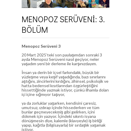
MENOPOZ SERÜVENİ: 3.
BÖLÜM
Menopoz Serüveni 3
20 Mart 2025’teki son paylaşımdan sonraki 3
ayda Menopoz Serüveni nasıl geçiyor, neler
yaşadım yeni bir derleme ile karşınızdayım.
İnsan ya derin bir içsel farkındalık, büyük bir
yüzleşme veya keşif yaşadığında, bazı sınırlarını
aştığını, zincirlerini kırdığını, zihinsel, psikolojik ve
hatta bedensel kısıtlarından özgürleştiğini
hissettiğinde yazmak istiyor, çünkü ilhamla dolan
içi içine sığmıyor taşıyor,
ya da zorluklar yaşarken, kendisini çaresiz,
umutsuz, ızdırap içinde hissederken ve tüm
bunlar geçmeyecekmiş gibi gelirken, içini
dökmek için yazıyor. İçindeki sıkıntı isyana
dönüşmesin diye, kalemle (klavyeyle) iş birliği
yapıp, kağıtla (bilgisayarla) bir sırdaşlık yaşamak
istiyor.