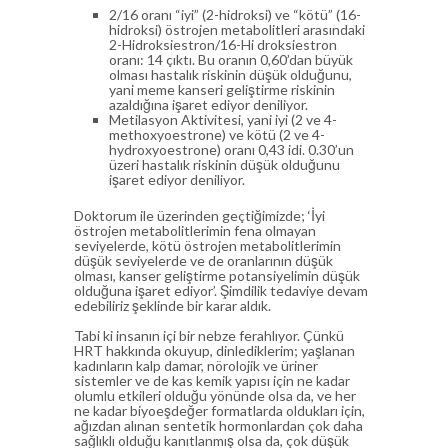
2/16 oranı “iyi” (2-hidroksi) ve “kötü” (16-
hidroksi) östrojen metabolitleri arasındaki
2-Hidroksiestron/16-Hi droksiestron
oranı: 14 çıktı. Bu oranın 0,60’dan büyük
olması hastalık riskinin düşük olduğunu,
yani meme kanseri geliştirme riskinin
azaldığına işaret ediyor deniliyor.
Metilasyon Aktivitesi, yani iyi (2 ve 4-
methoxyoestrone) ve kötü (2 ve 4-
hydroxyoestrone) oranı 0,43 idi. 0.30’un
üzeri hastalık riskinin düşük olduğunu
işaret ediyor deniliyor.
Doktorum ile üzerinden geçtiğimizde; ‘İyi
östrojen metabolitlerimin fena olmayan
seviyelerde, kötü östrojen metabolitlerimin
düşük seviyelerde ve de oranlarının düşük
olması, kanser geliştirme potansiyelimin düşük
olduğuna işaret ediyor’. Şimdilik tedaviye devam
edebiliriz şeklinde bir karar aldık.
Tabi ki insanın içi bir nebze ferahlıyor. Çünkü
HRT hakkında okuyup, dinlediklerim; yaşlanan
kadınların kalp damar, nörolojik ve üriner
sistemler ve de kas kemik yapısı için ne kadar
olumlu etkileri olduğu yönünde olsa da, ve her
ne kadar biyoeşdeğer formatlarda oldukları için,
ağızdan alınan sentetik hormonlardan çok daha
sağlıklı olduğu kanıtlanmış olsa da, çok düşük