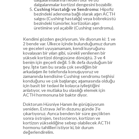
dalgalanmalar kortizol dengesini bozabilir.
Cushing Hastalığı ve Sendromu:
Hipofiz
bezindeki adenoma bağlı olarak aşırı ACTH
salgısı (Cushing hastalığı) veya böbreküstü
bezindeki tümörler, kortizolün aşırı
üretimine yol açabilir (Cushing sendromu).
Kendimi gözden geçiriyorum. Ve diyorum ki: 1 ve
2 bende var. Ülkece içinde bulunduğumuz durum
ve geceleri uyuyamamam, kendi kuyruğunu
kovalayan bir yılan gibi, sürekli yenilenen bir
yüksek kortizol döngüsüne dönüştü. 3 ve 4
benim için geçerli değil. 5 ilk defa duyduğum bir
şey. İşte tam bu sırada çok sevdiğim bir
arkadaşım ile telefonda konuşuyoruz ve
zamanında kendisine Cushing sendromu teşhisi
konduğunu ve çok başlangıç aşamasında olduğu
için basit bir tedavi ile kolayca iyileştiğini
anlatıyor, ve mutlaka bu olasılığı elemek için
ACTH hormonuna bir baktır diyor.
Doktorum Hüsniye Hanım ile görüşüyorum
yeniden. Estrava Jel’in dozunu günde 3’e
çıkartıyoruz. Ayrıca benden bir süre geçtikten
sonra östrojen, testosteron, kortizon ve
kortizon yüksekliğine sebep olabilecek ACTH
hormonu tahlilleri istiyor ki, bir durum
değerlendirelim.