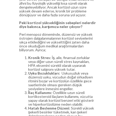
zihni bu fizyolojik yükselişi kısa süreli olarak
dengeleyebiliyor. Ancak kortizol uzun süre
yüksek devam ederse, kronik bir probleme
dönüşüyor ve daha fazla soruna yol açıyor.
Peki kortizol yüksekliğinin sebepleri nelerdir
diye bakınca, karşımıza neler çıkıyor?
Peri menopoz döneminde, düzensiz ve yüksek
östrojen dalgalanmalarının kortizol seviyelerini
sıkça etkilediğini ve yükselttiğini zaten daha
önce okuduğum medikal araştırmalardan
biliyorum. Ayrıca;
Kronik Stres:
İş, aile, finansal zorluklar
veya diğer uzun süreli stres kaynakları,
HPA eksenini sürekli olarak uyararak
kortizol salgısını yüksek tutar.
Uyku Bozuklukları:
Uykusuzluk veya
düzensiz uyku, vücudun doğal sirkadiyen
ritmini bozar ve kortizolün özellikle gece
saatlerinde olması gereken düşük
seviyelere inmesini engeller.
İlaç Kullanımı:
Özellikle uzun süreli
kortikosteroid ilaçların kullanımı, vücutta
yapay olarak kortizol benzeri etki gösterir
ve hiperkortizolizme neden olabilir.
Hatalı Beslenme Düzeni:
Sürekli yüksek
şekerli besinler tüketmek, kan şekeri
dalgalanmalarına neden olur ve bu