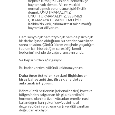
hepimiz tutsağız. Bunlar düzelmedikçe
bayram yok demek. Ve ne yazık ki
normalleşmek ve unutmak işbirlikçilik
demek. UNUTMAMALIYIZ,
UNUTTURMAMALIYIZ, SESİMİZİ
ÇIKARMAYA DEVAM ETMELİYİZ.
Kalbimizin kırık, ruhumuz tutsak olmadığı
bayramlar diliyorum.
Hem sosyolojik hem fizyolojik hem de psikolojik
bir darbe içinde olduğumu bu satırları yazdıktan
sonra anladım. Çünkü ülkem ve içinde yaşadığım
toplum için hissettiğim çaresizliği kendi
bedenimin içinde de yaşıyorum aynı anda.
Ve hepsi birden ağır geliyor.
Bu kadar kortizol yükünü kaldıramıyorum.
Daha önce östrojen kortizol ilişkisinden
biraz bahsetmiştim. Biraz daha detaylı
anlatmak istiyorum.
Böbreküstü bezlerinin (adrenal bezler) korteks
bölgesinden salgılanan bir glukokortikoid
hormonu olan kortizol; vücudun enerjiyi nasıl
kullandığını, kan şekeri seviyesini nasıl
düzenlediğini ve strese karşı verdiği yanıtları
doğrudan etkiliyor.