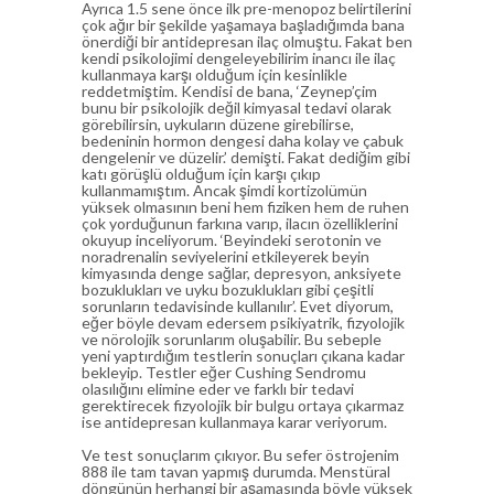
Ayrıca 1.5 sene önce ilk pre-menopoz belirtilerini
çok ağır bir şekilde yaşamaya başladığımda bana
önerdiği bir antidepresan ilaç olmuştu. Fakat ben
kendi psikolojimi dengeleyebilirim inancı ile ilaç
kullanmaya karşı olduğum için kesinlikle
reddetmiştim. Kendisi de bana, ‘Zeynep’çim
bunu bir psikolojik değil kimyasal tedavi olarak
görebilirsin, uykuların düzene girebilirse,
bedeninin hormon dengesi daha kolay ve çabuk
dengelenir ve düzelir.’ demişti. Fakat dediğim gibi
katı görüşlü olduğum için karşı çıkıp
kullanmamıştım. Ancak şimdi kortizolümün
yüksek olmasının beni hem fiziken hem de ruhen
çok yorduğunun farkına varıp, ilacın özelliklerini
okuyup inceliyorum. ‘Beyindeki serotonin ve
noradrenalin seviyelerini etkileyerek beyin
kimyasında denge sağlar, depresyon, anksiyete
bozuklukları ve uyku bozuklukları gibi çeşitli
sorunların tedavisinde kullanılır’. Evet diyorum,
eğer böyle devam edersem psikiyatrik, fizyolojik
ve nörolojik sorunlarım oluşabilir. Bu sebeple
yeni yaptırdığım testlerin sonuçları çıkana kadar
bekleyip. Testler eğer Cushing Sendromu
olasılığını elimine eder ve farklı bir tedavi
gerektirecek fizyolojik bir bulgu ortaya çıkarmaz
ise antidepresan kullanmaya karar veriyorum.
Ve test sonuçlarım çıkıyor. Bu sefer östrojenim
888 ile tam tavan yapmış durumda. Menstüral
döngünün herhangi bir aşamasında böyle yüksek