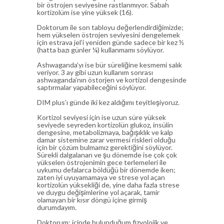
bir östrojen seviyesine rastlanmıyor. Sabah
kortizolüm ise yine yüksek (16).
Doktorum ile son tabloyu değerlendirdiğimizde;
hem yükselen östrojen seviyesini dengelemek
için estrava jel’i yeniden günde sadece bir kez ½
(hatta bazı günler ¼) kullanmamı söylüyor.
Ashwaganda’yı ise bür süreliğine kesmemi salık
veriyor. 3 ay gibi uzun kullanım sonrası
ashwaganda’nın östorjen ve kortizol dengesinde
saptırmalar yapabileceğini söylüyor.
DIM plus’ı günde iki kez aldığımı teyitleşiyoruz.
Kortizol seviyesi için ise uzun süre yüksek
seviyede seyreden kortizolün glukoz, insülin
dengesine, metabolizmaya, bağışıklık ve kalp
damar sistemine zarar vermesi riskleri olduğu
için bir çözüm bulmamız gerektiğini söylüyor.
Sürekli dalgalanan ve şu dönemde ise çok çok
yükselen östrojenimin gece terlemeleri ile
uykumu defalarca böldüğü bir dönemde iken;
zaten iyi uyuyamamaya ve strese yol açan
kortizolün yüksekliği de, yine daha fazla strese
ve duygu değişimlerine yol açarak, tamir
olamayan bir kısır döngü içine girmiş
durumdayım.
Doktorum; içinde bulunduğum fizyolojik ve