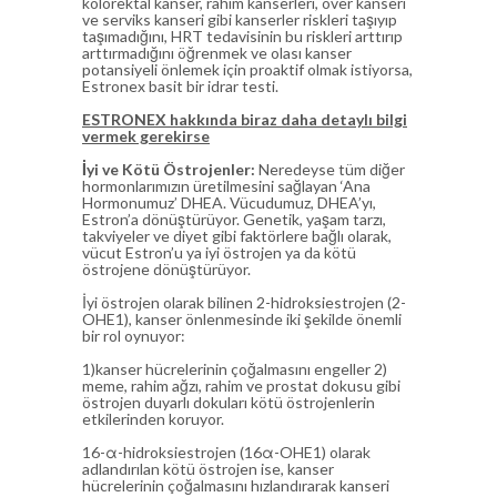
kolorektal kanser, rahim kanserleri, over kanseri
ve serviks kanseri gibi kanserler riskleri taşıyıp
taşımadığını, HRT tedavisinin bu riskleri arttırıp
arttırmadığını öğrenmek ve olası kanser
potansiyeli önlemek için proaktif olmak istiyorsa,
Estronex basit bir idrar testi.
ESTRONEX hakkında biraz daha detaylı bilgi
vermek gerekirse
İyi ve Kötü Östrojenler:
Neredeyse tüm diğer
hormonlarımızın üretilmesini sağlayan ‘Ana
Hormonumuz’ DHEA. Vücudumuz, DHEA’yı,
Estron’a dönüştürüyor. Genetik, yaşam tarzı,
takviyeler ve diyet gibi faktörlere bağlı olarak,
vücut Estron’u ya iyi östrojen ya da kötü
östrojene dönüştürüyor.
İyi östrojen olarak bilinen 2-hidroksiestrojen (2-
OHE1), kanser önlenmesinde iki şekilde önemli
bir rol oynuyor:
1)kanser hücrelerinin çoğalmasını engeller 2)
meme, rahim ağzı, rahim ve prostat dokusu gibi
östrojen duyarlı dokuları kötü östrojenlerin
etkilerinden koruyor.
16-α-hidroksiestrojen (16α-OHE1) olarak
adlandırılan kötü östrojen ise, kanser
hücrelerinin çoğalmasını hızlandırarak kanseri