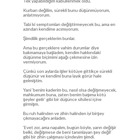
Tek yapabildiğim kabullenmek oldu.
Kurban değilim, sürekli bunu düşünmüyorum,
anlatmıyorum.
Tabi ki semptomları değiştirmeyecek bu, ama en
azından kendime acımıyorum.
Şimdilik gerçeklerim bunlar.
Ama bu gerçeklere vahim durumlar diye
bakmamaya başladım, kendim hakkındaki
düşünme biçimimi aşağı çekmesine izin
vermiyorum.
Çünkü son aylarda işler kötüye gittikçe sürekli
düşünür ve kendimi buna layık görür hale
gelmiştim.
Yani ‘benim kaderim bu, nasıl olsa değişmeyecek,
mahkumum buna, zaten benim başıma kötü
şeyler gelir’ gibi bir düşünce silsilesi içine
girmişm.
Bu ruh halinden ve zihin halinden iyi birşey
çıkmayacağını anladım.
‘Evet zor, ama napalım, bugün böyle, yarın değişir
belki, değişmese de beni tanımlayan şey değil’
gibi bir zihin çalışması içindeyim şimdi.