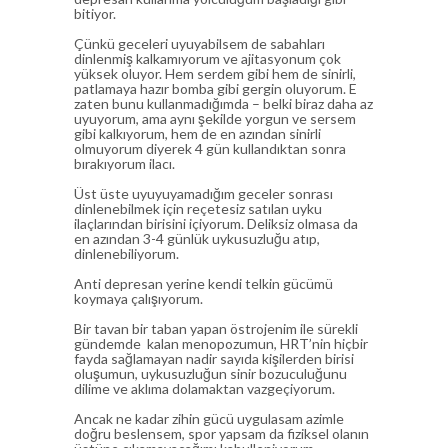
bitiyor.
Çünkü geceleri uyuyabilsem de sabahları
dinlenmiş kalkamıyorum ve ajitasyonum çok
yüksek oluyor. Hem serdem gibi hem de sinirli,
patlamaya hazır bomba gibi gergin oluyorum. E
zaten bunu kullanmadığımda – belki biraz daha az
uyuyorum, ama aynı şekilde yorgun ve sersem
gibi kalkıyorum, hem de en azından sinirli
olmuyorum diyerek 4 gün kullandıktan sonra
bırakıyorum ilacı.
Üst üste uyuyuyamadığım geceler sonrası
dinlenebilmek için reçetesiz satılan uyku
ilaçlarından birisini içiyorum. Deliksiz olmasa da
en azından 3-4 günlük uykusuzluğu atıp,
dinlenebiliyorum.
Anti depresan yerine kendi telkin gücümü
koymaya çalışıyorum.
Bir tavan bir taban yapan östrojenim ile sürekli
gündemde kalan menopozumun, HRT’nin hiçbir
fayda sağlamayan nadir sayıda kişilerden birisi
oluşumun, uykusuzluğun sinir bozuculuğunu
dilime ve aklıma dolamaktan vazgeçiyorum.
Ancak ne kadar zihin gücü uygulasam azimle
doğru beslensem, spor yapsam da fiziksel olanın