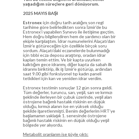
yaşadığım süreçlere geri dönüyorum.
2025 MAYIS BAŞI
Estronex
için doğru tarih aralığını son regl
tarihime göre belirledikten sonra İzmir’de bu
Estronex’i yapabilen Synevo ile iletişime geçtim.
Hem doğru bilgilendiren hem de yardımcı olan bir
ekiple karşılaştım. İdrar numunelerini Alaçatı’dan
İzmir’e götüreceğim için özellikle birçok soru
sordum. Alaçatı’daki eczanelerde bulunmadığı
için tıbbi ecza deposu araştırıp, oradan idrar
kapları temin ettim. Ve bir kapta uyurken
kalktığım gece idrarımı, diğer kapta da sabah ilk
idrarımı biriktirip, ilk iş İzmir’e götürüp, ardından
saat 9.00 gibi fonksiyonel tıp kadın paneli
tetkikleri için kan ve yeniden idrar verdim.
Estronex testimin sonuçlar 12 gün sonra geldi.
Tüm değerler, turuncu, sarı, yeşil, sarı ve kırmızı
şeklinde ilerleyen bir çubuk üzerinde, yeşil alan
östrojene bağımlı hastalık riskinin en düşük
olduğu, kırmızı alanın ise en yüksek olduğu
şekilde işaretlenmişti. Benim değerlerim HRT’ye
başlamamın yaklaşık 1. senesinde östrojene
bağımlı hastalık riskinin en düşük olduğu yeşil
bölgede yer alıyordu.
Metabolit oranlarım ise şöyle çıktı: