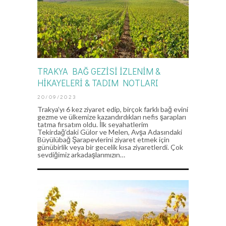
TRAKYA BAĞ GEZİSİ İZLENİM &
HİKAYELERİ & TADIM NOTLARI
20/09/2023
Trakya’yı 6 kez ziyaret edip, birçok farklı bağ evini
gezme ve ülkemize kazandırdıkları nefis şarapları
tatma fırsatım oldu. İlk seyahatlerim
Tekirdağ’daki Gülor ve Melen, Avşa Adasındaki
Büyülübağ Şarapevlerini ziyaret etmek için
günübirlik veya bir gecelik kısa ziyaretlerdi. Çok
sevdiğimiz arkadaşlarımızın…