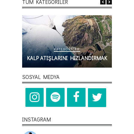
TÜM KATEGORİLER
KATEGORILER
NDIRMAK
ZAMANDA KAYBOLMAK
D
SOSYAL MEDYA
INSTAGRAM