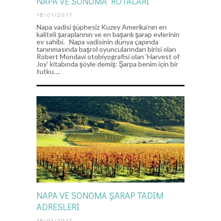
NAPA VE SONOMA ROTALARI
18/01/2017
Napa vadisi şüphesiz Kuzey Amerika’nın en
kaliteli şaraplarının ve en başarılı şarap evlerinin
ev sahibi. Napa vadisinin dünya çapında
tanınmasında başrol oyuncularından birisi olan
Robert Mondavi otobiyografisi olan ‘Harvest of
Joy’ kitabında şöyle demiş: Şarpa benim için bir
tutku….
NAPA VE SONOMA ŞARAP TADIM
ADRESLERİ
18/01/2017