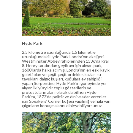
Hyde Park
2.5 kilometre uzunluğunda 1.5 kilometre
uzunluğundaki Hyde Park Londra’nın akciğeri.
Westminster Abbey rahiplerinden 1536’da Kral
8. Henry tarafından geyik avı için alınan park,
1600’larda halka açılmış. Londra’nın en eski kayık
göleti olan ve çeşit çeşit ördekler, kazlar, su
tavukları, dalgıç kuşları, kuğulara ev sahipliği
yapan Serpentine, Hyde Park’ın güneyinde yer
alıyor. İki yüzyıldır toplu gösterilerin ve
protestoların alanı olarak da bilinen Hyde
Park’ta, 1872’de politik ve dini vaazlar verenler
için Speakers’ Corner köşesi yapılmış ve hala yarı
çılgınların konuşmalarını dinleyebiliyorsunuz.