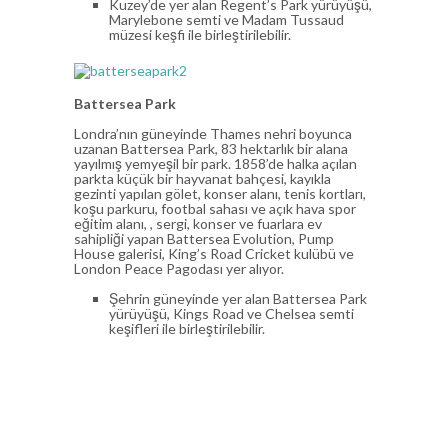
Kuzey’de yer alan Regent’s Park yürüyüşü,
Marylebone semti ve Madam Tussaud
müzesi keşfi ile birleştirilebilir.
Battersea Park
Londra’nın güneyinde Thames nehri boyunca
uzanan Battersea Park, 83 hektarlık bir alana
yayılmış yemyeşil bir park. 1858’de halka açılan
parkta küçük bir hayvanat bahçesi, kayıkla
gezinti yapılan gölet, konser alanı, tenis kortları,
koşu parkuru, footbal sahası ve açık hava spor
eğitim alanı, , sergi, konser ve fuarlara ev
sahipliği yapan Battersea Evolution, Pump
House galerisi, King’s Road Cricket kulübü ve
London Peace Pagodası yer alıyor.
Şehrin güneyinde yer alan Battersea Park
yürüyüşü, Kings Road ve Chelsea semti
keşifleri ile birleştirilebilir.