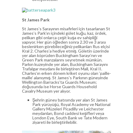
St James Park
St James’s Sarayının misafirleri için tasarlanan St
James’s Park’ın içindeki gölet kuğu, kaz, ördek,
pelikan gibi onlarca çeşit kuşa ev sahipliği
yapıyor. Her gün öğleden sonra 2.30 ve 3 arası
beslenirken görebileceğiniz pelikanları Rus elçisi
Kral 2. Charles’a hediye etmiş. Göletin üzerinde
yer alan köprüden Buckingham Sarayı’nın ve
Green Park manzalarını seyretmek mümkün.
Parkın kuzeyinde yer alan, Buckingham Sarayını
Trafalgar meydanı ile birleştiren Mall, Kral II.
Charles’ın erken dönem kriket oyunu olan ‘paille-
maille’ alanıymış. St James’s Parkının güneyinde
Wellington Barracks’ta Guards Museum;
doğusunda ise Horse Guards Household
Cavalry Museum yer alıyor.
Şehrin güney batısında yer alan St James
Park yürüyüşü, Royal Academy ve National
Gallery Müzeleri Picadilly ve Leichester
meydanları, Bond caddesi keşifleri veya
London Eye, South Bank ve Tate Modern
ziyareti ile birleştirilebilir.