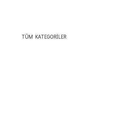
TÜM KATEGORİLER
KATEGORILER
ZAMANDA KAYBOLMAK