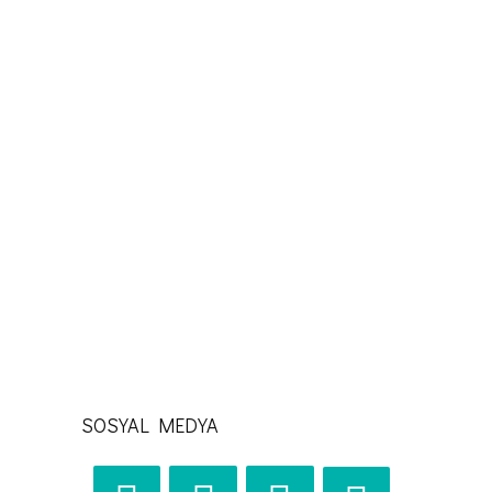
KATEGORILER
SUYLA BULUŞMAK
KATEGORILER
KALP ATIŞLARINI HIZLANDIRMAK
SOSYAL MEDYA