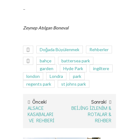
–
Zeynep Atılgan Boneval
Doğada Büyülenmek
Rehberler
bahçe
battersea park
garden
Hyde Park
ingiltere
london
Londra
park
regents park
st johns park
Önceki
Sonraki
ALSACE
BEİJİNG İZLENİM &
KASABALARI
ROTALAR &
VE REHBERİ
REHBER