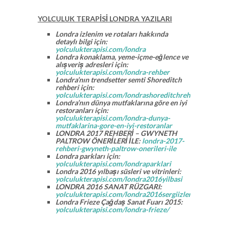
YOLCULUK TERAPİSİ LONDRA YAZILARI
Londra izlenim ve rotaları hakkında
detaylı bilgi için:
yolculukterapisi.com/londra
Londra konaklama, yeme-içme-eğlence ve
alışveriş adresleri için:
yolculukterapisi.com/londra-rehber
Londra’nın trendsetter semti Shoreditch
rehberi için:
yolculukterapisi.com/londrashoreditchrehberi/
Londra’nın dünya mutfaklarına göre en iyi
restoranları için:
yolculukterapisi.com/londra-dunya-
mutfaklarina-gore-en-iyi-restoranlar
LONDRA 2017 REHBERİ – GWYNETH
PALTROW ÖNERİLERİ İLE:
londra-2017-
rehberi-gwyneth-paltrow-onerileri-ile
Londra parkları için:
yolculukterapisi.com/londraparklari
Londra 2016 yılbaşı süsleri ve vitrinleri:
yolculukterapisi.com/londra2016yilbasi
LONDRA 2016 SANAT RÜZGARI:
yolculukterapisi.com/londra2016sergiizlenimleri
Londra Frieze Çağdaş Sanat Fuarı 2015:
yolculukterapisi.com/londra-frieze/