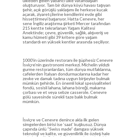
ülkeden gelen yabancı ülke vatandaşları
oluşturuyor. Tam bir dünya köyü havası taşıyan
şehir, açık görüşlü yaklaşımı ile herkese kucak
açarak, ziyaretçilerine kendilerini evde gibi
hissettirmeyi başarıyor. Hatta Cenevre, her
sene İngiliz araştırma şirketi Mercer tarafından
215 kentte tekrarlanan Yaşam Kalitesi
Anektinde; çevre, güvenlik, sağlık, alışveriş ve
kamu hizmeti gibi 39 kritere göre yaşam
standardı en yüksek kentler arasında seçiliyor.
1000’in üzerinde restoranı ile şüphesiz Cenevre
İsviçre’nin gastronomi merkezi. Michelin yıldızlı
gurme restoranlardan, tüm dünya mutfaklarına,
cafelerden İtalyan dondurmacılarına kadar her
zevke ve damak tadına uygun birşeyler bulmak
mümkün şehirde. En önemli lokal spesiyaliteleri
fondü, sosisli lahana, lahana böreği, makarna
çorbası ve et veya sebze casserole. Cenevre
gölü sayesinde sürekli taze balık bulmak
mümkün.
İsviçre ve Cenevre denince akla ilk gelen
simgelerden birisi ise ‘saat’ kuşkusuz. Dünya
çapında ünlü “Swiss made” damgası yüksek
teknoloji ve kalite, ve güvenilirlik ile özdeş hale