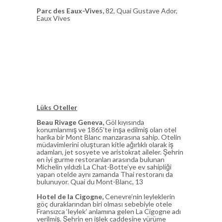
Parc des Eaux-Vives,
82, Quai Gustave Ador,
Eaux Vives
Lüks Oteller
Beau Rivage Geneva,
Göl kıyısında
konumlanmış ve 1865’te inşa edilmiş olan otel
harika bir Mont Blanc manzarasına sahip. Otelin
müdavimlerini oluşturan kitle ağırlıklı olarak iş
adamları, jet sosyete ve aristokrat aileler. Şehrin
en iyi gurme restoranları arasında bulunan
Michelin yıldızlı La Chat-Botte’ye ev sahipliği
yapan otelde aynı zamanda Thai restoranı da
bulunuyor. Quai du Mont-Blanc, 13
Hotel de la Cigogne,
Cenevre’nin leyleklerin
göç duraklarından biri olması sebebiyle otele
Fransızca ‘leylek’ anlamına gelen La Cigogne adı
verilmiş. Şehrin en işlek caddesine yürüme