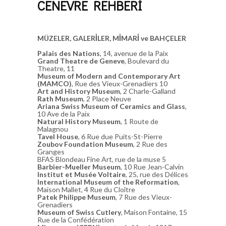
CENEVRE REHBERİ
MÜZELER, GALERİLER, MİMARİ ve BAHÇELER
Palais des Nations
, 14, avenue de la Paix
Grand Theatre de Geneve
, Boulevard du
Theatre, 11
Museum of Modern and Contemporary Art
(MAMCO)
, Rue des Vieux-Grenadiers 10
Art and History Museum
, 2 Charle-Galland
Rath Museum
, 2 Place Neuve
Ariana Swiss Museum of Ceramics and Glass
,
10 Ave de la Paix
Natural History Museum
, 1 Route de
Malagnou
Tavel House
, 6 Rue due Puits-St-Pierre
Zoubov Foundation Museum
, 2 Rue des
Granges
BFAS Blondeau Fine Art, rue de la muse 5
Barbier-Mueller Museum
, 10 Rue Jean-Calvin
Institut et Musée Voltaire
, 25, rue des Délices
International Museum of the Reformation
,
Maison Mallet, 4 Rue du Cloître
Patek Philippe Museum
, 7 Rue des Vieux-
Grenadiers
Museum of Swiss Cutlery
, Maison Fontaine, 15
Rue de la Confédération