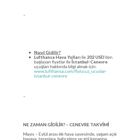
–
Nasıl Gidilir?
Lufthansa Hava Yolları
ile
202 USD
’den
başlayan fiyatlar ile
İstanbul-Cenevre
uçuşları hakkında bilgi almak için:
www.lufthansa.com/fly/ucuz_ucuslar-
istanbul-cenevre
–
NE ZAMAN GİDİLİR? –
CENEVRE TAKVİMİ
Mayıs – Eylül arası ılık hava sayesinde, yaşam açık
havaya, teraslara, bahçelere ve göl kenarına