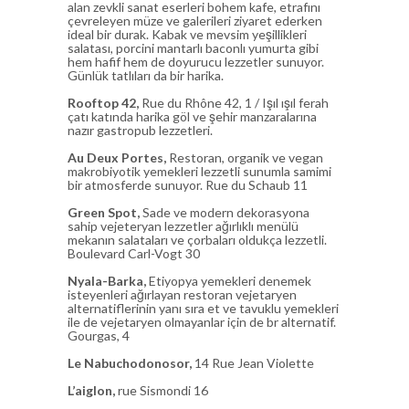
alan zevkli sanat eserleri bohem kafe, etrafını
çevreleyen müze ve galerileri ziyaret ederken
ideal bir durak. Kabak ve mevsim yeşillikleri
salatası, porcini mantarlı baconlı yumurta gibi
hem hafif hem de doyurucu lezzetler sunuyor.
Günlük tatlıları da bir harika.
Rooftop 42,
Rue du Rhône 42, 1 /
Işıl ışıl ferah
çatı katında harika göl ve şehir manzaralarına
nazır gastropub lezzetleri.
Au Deux Portes,
Restoran, organik ve vegan
makrobiyotik yemekleri lezzetli sunumla samimi
bir atmosferde sunuyor. Rue du Schaub 11
Green Spot,
Sade ve modern dekorasyona
sahip vejeteryan lezzetler ağırlıklı menülü
mekanın salataları ve çorbaları oldukça lezzetli.
Boulevard Carl-Vogt 30
Nyala-Barka,
Etiyopya yemekleri denemek
isteyenleri ağırlayan restoran vejetaryen
alternatiflerinin yanı sıra et ve tavuklu yemekleri
ile de vejetaryen olmayanlar için de br alternatif.
Gourgas, 4
Le Nabuchodonosor,
14 Rue Jean Violette
L’aiglon,
rue Sismondi 16