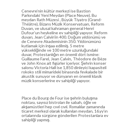
Cenevre’nin kültür merkezi ise Bastion
Parkındaki Yeni Meydan (Place Neuve). Bu
meydan Rath Müzesi , Büyük Tiyatro (Grand-
Théâtre), Bizans Müzik Konservatuarı, Reform
Duvarı, ve ulusal kahraman general Henri
Dufour’un heykeline ev sahipliği yapıyor. Reform
duvarı, Jean Calvin’in 400. Doğum yıldönümü ve
de Cenevre Akademisinin 350. Yıldönümünü
kutlamak için inşaa edilmiş. 5 metre
yüksekliğinde ve 100 metre uzunluğundaki
duvar, Protestanlığın en önemli dört ismine:
Guillaume Farel, Jean Calvin, Théodore de Bèze
ve John Knox ait figürler içeriyor. Şehrin konser
salonu Victoria Hall ise 1,850 dinleyici kapasiteli
rokoko stili mimarideki binasında fevkalade bir
akustik sunuyor ve dünyanın en önemli klasik
müzik konserlerine ev sahipliği yapıyor.
Place du Bourg de Four ise şehrin buluşma
noktası, sayısız bistroları ile sabah, öğle ve
akşamüstleri hep cıvıl cıvıl. Romalılar zamanında
ticaret merkezi olarak kullanılan meydan, 16.yy’ın
ortalarında sürgüne gönderilen Protestanlara ev
sahipliği yapmış.