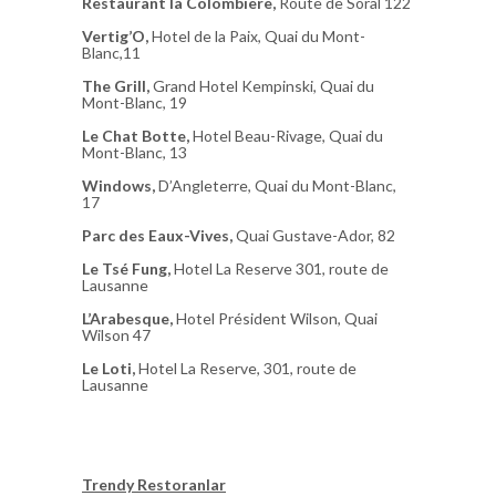
Restaurant la Colombiere,
Route de Soral 122
Vertig’O,
Hotel de la Paix, Quai du Mont-
Blanc,11
The Grill,
Grand Hotel Kempinski, Quai du
Mont-Blanc, 19
Le Chat Botte,
Hotel Beau-Rivage, Quai du
Mont-Blanc, 13
Windows,
D’Angleterre, Quai du Mont-Blanc,
17
Parc des Eaux-Vives,
Quai Gustave-Ador, 82
Le Tsé Fung,
Hotel La Reserve 301, route de
Lausanne
L’Arabesque,
Hotel Président Wilson, Quai
Wilson 47
Le Loti,
Hotel La Reserve, 301, route de
Lausanne
Trendy Restoranlar