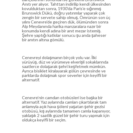
Anıtı yer alıyor. Tahttan indirilip kendi ülkesinden
kovulduktan sonra, 1930’da Paris’e sığınmış
Brunswick Dükü, doğru yatırımlar yaparak çok
zengin bir servete sahip olmuş. Ömrünün son üç
yılını Cenevre’de geçiren dük, ölümünden sonra
Alp Meydanında harika manzaralara nazır bir
konumda kendi adına bir anıt mezar istemiş.
Şehre yaptığı katkılar sonucu şu anda şaheser
bir anıtın altına gömülü.
Cenevreyi dolaşmanın birçok yolu var. İlki
yürüyüş, düz ve yürümeye elverişli sokaklarında
saatlerce dolaşarak şehri keşfetmek mümkün.
Ayrıca bisiklet kiralayarak gölün çevresinde ve
parklarda dolaşmak spor severler için keyifli bir
alternatif.
Cenevre’nin camdan otobüsleri ise başka bir
alternatif. Yaz aylarında camları çıkartılarak tam
anlamıyla açık hava şöleni yaşatan şehir gezisi
otobüsü, kış aylarında tamamen camla kapanıyor,
yaklaşık 2 saatlik güzel bir şehir turu yapmak için
oldukça keyifli bir seçim.