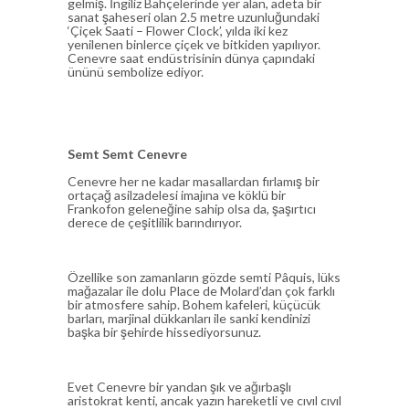
gelmiş. İngiliz Bahçelerinde yer alan, adeta bir
sanat şaheseri olan 2.5 metre uzunluğundaki
‘Çiçek Saati – Flower Clock’, yılda iki kez
yenilenen binlerce çiçek ve bitkiden yapılıyor.
Cenevre saat endüstrisinin dünya çapındaki
ününü sembolize ediyor.
Semt Semt Cenevre
Cenevre her ne kadar masallardan fırlamış bir
ortaçağ asilzadelesi imajına ve köklü bir
Frankofon geleneğine sahip olsa da, şaşırtıcı
derece de çeşitlilik barındırıyor.
Özellike son zamanların gözde semti Pâquis, lüks
mağazalar ile dolu Place de Molard’dan çok farklı
bir atmosfere sahip. Bohem kafeleri, küçücük
barları, marjinal dükkanları ile sanki kendinizi
başka bir şehirde hissediyorsunuz.
Evet Cenevre bir yandan şık ve ağırbaşlı
aristokrat kenti, ancak yazın hareketli ve cıvıl cıvıl