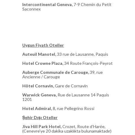
Intercontinental Geneva,
7-9 Chemin du Petit
Saconnex
Uygun Fiyatlı Oteller
Auteuil Manotel,
33 rue de Lausanne, Paquis
Hotel Crowne Plaza,
34 Route François-Peyrot
Auberge Communale de Carouge,
39, rue
Ancienne / Carouge
Hôtel Cornavin,
Gare de Cornavin
Warwick Geneva,
Rue de Lausanne 14 Paquis
1201
Hotel Admiral,
8, rue Pellegrino Rossi
Şehir Dışı Oteller
Jiva Hill Park Hotel,
Crozet, Route d’Harée,
(Cenevre’ye 20 dakika uzaklıkta bulunamaktadır)