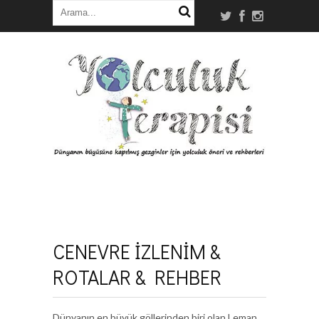
CENEVRE İZLENİM &
ROTALAR & REHBER
Dünyanın en büyük göllerinden biri olan Leman