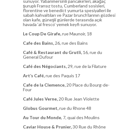
sunuyor. Yabanmersinli pancake’leri, akağaç
şuruplı Fransız tostu, Cumberland sosisleri,
florentine ve benedict yumurta spesiyalleri ile
sabah kahvaltıları ve Pazar brunch’larının gözdesi
olan kafe, güneşli günlerde terasında açık
havada ‘al fresco’ yemek keyfi sunuyor.
Le Coup De Girafe,
rue Maunoir, 18
Cafe des Bains,
26, rue des Bains
Café & Restaurant du Grutli,
16, rue du
General Dufour
Café des Négociants,
29, rue de la Filature
Art’s Café,
rue des Paquis 17
Cafe de la Clemence,
20 Place du Bourg-de-
Four
Café Jules Verne,
20 Rue Jean Violette
Globus Gourmet,
rue du Rhone 48
Au Tour du Monde
, 7, quai des Moulins
Caviar House & Prunier,
30 Rue du Rhône