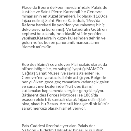
Place du Bourg de Four meydanı’ndaki Palais de
Justice ve Saint Pierre Katedrali ise Cenevre
mimarisinin en güzel örnekleri. İlk olarak 1160’da
inşaa edilmiş Saint Pierre Katedrali, 16.yy’da
Reform hareketi ile yeniden yorumlanmış bir iç
dekorasyona bürünmüş. Ve katedralin Gotik ön
cephesi bozularak, ‘neo-klasik’ stilde yeniden
yapılmış.Katedralin kuzey kulesinden şehrin ve
gölün nefes kesen panoramik manzaralarını
izlemek mümkün.
Rue des Bains’i çevreleyen Plainpalais olarak da
bilinen bölge ise, ev sahipliği yaptığı MAMCO
Çağdaş Sanat Müzesi ve sayısız galeriler ile,
Cenevre’nin yaratıcı kalbinin attığı yer. Bölgede
her yıl 3 kez, gece geç zamanlara kadar açık galeri
ve sanat merkezlerinde ‘Nuit des Bains’
kutlamaları kapsamında sergiler gerçekleşiyor.
Bâtiment des Forces Motrices ise 1886’da
esasen elekrtrik santrali olarak inşaa edilmiş bir
bina, şimdi bu Beaux-Art stili bina şimdi bir kültür
sanat merkezi olarak hizmet veriyor.
Paix Caddesi üzerinde yer alan Palais des
Nations – Birleşmiş Milletler binası, kuruluşun