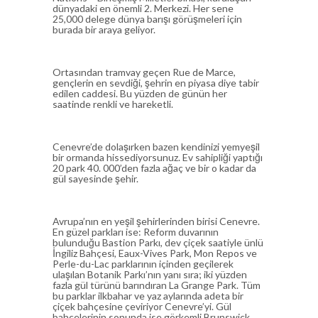
dünyadaki en önemli 2. Merkezi. Her sene
25,000 delege dünya barışı görüşmeleri için
burada bir araya geliyor.
Ortasından tramvay geçen Rue de Marce,
gençlerin en sevdiği, şehrin en piyasa diye tabir
edilen caddesi. Bu yüzden de günün her
saatinde renkli ve hareketli.
Cenevre’de dolaşırken bazen kendinizi yemyeşil
bir ormanda hissediyorsunuz. Ev sahipliği yaptığı
20 park 40. 000’den fazla ağaç ve bir o kadar da
gül sayesinde şehir.
Avrupa’nın en yeşil şehirlerinden birisi Cenevre.
En güzel parkları ise: Reform duvarının
bulunduğu Bastion Parkı, dev çiçek saatiyle ünlü
İngiliz Bahçesi, Eaux-Vives Park, Mon Repos ve
Perle-du-Lac parklarının içinden geçilerek
ulaşılan Botanik Parkı’nın yanı sıra; iki yüzden
fazla gül türünü barındıran La Grange Park. Tüm
bu parklar ilkbahar ve yaz aylarında adeta bir
çiçek bahçesine çeviriyor Cenevre’yi. Gül
bahçelerinin sonunda ise görkemli Brunswick