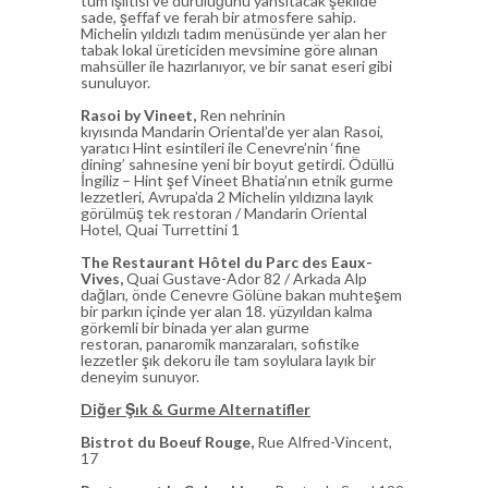
tüm ışıltısı ve duruluğunu yansıtacak şekilde
sade, şeffaf ve ferah bir atmosfere sahip.
Michelin yıldızlı tadım menüsünde yer alan her
tabak lokal üreticiden mevsimine göre alınan
mahsüller ile hazırlanıyor, ve bir sanat eseri gibi
sunuluyor.
Rasoi by Vineet,
Ren nehrinin
kıyısında Mandarin Oriental’de yer alan Rasoi,
yaratıcı Hint esintileri ile Cenevre’nin ‘fine
dining’ sahnesine yeni bir boyut getirdi. Ödüllü
İngiliz – Hint şef Vineet Bhatia’nın etnik gurme
lezzetleri, Avrupa’da 2 Michelin yıldızına layık
görülmüş tek restoran / Mandarin Oriental
Hotel, Quai Turrettini 1
The Restaurant Hôtel du Parc des Eaux-
Vives,
Quai Gustave-Ador 82 / Arkada Alp
dağları, önde Cenevre Gölüne bakan muhteşem
bir parkın içinde yer alan 18. yüzyıldan kalma
görkemli bir binada yer alan gurme
restoran, panaromik manzaraları, sofistike
lezzetler şık dekoru ile tam soylulara layık bir
deneyim sunuyor.
Diğer Şık & Gurme Alternatifler
Bistrot du Boeuf Rouge,
Rue Alfred-Vincent,
17