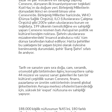
Cenevre, dünyanın ilk insaniyetperver teşkilati
Kızıl Haç’ın da doğum yeri. Birleşmiş Milletlerin
dünyadaki ikinci en önemli binası yine
Cenevre’de. Birleşmiş Milletler haricinde, WHO
(Dünya Sağlık Örgütü), ILO (Uluslararası Çalışma
Örgütü) gibi 200’e yakın uluslararası kurum ve
teşkilata, 199 ülkenin temsilciliğine ev sahipliği
yapan Cenevre resmen batı Avrupa’nın politik ve
kültürel kesişim noktası. Şehrin uluslararası
müzakerelerdeki ‘insancıl arabulucu rolü’ tüm
dünya tarafından kabul ediliyor. Hatta şehirliler
bu yaklaşımı bir yaşam biçimi olarak öylesine
benimsemiş durumdaki, şehir ‘Barış Şehri’ sıfatı
ile anılıyor.
Tarih ve sanatın yanı sıra doğa, cam, seramik,
otomobil gibi birbirinden ilginç konseptlere sahip
44 müzesi ve sayısız sanat galerileri ile tam bir
kültürel çeşitlilik sunan Cenevre, finans,
pazarlama ve üretim sektörlerinin önemli global
şirketlerinin Avrupa merkez ofislerini barındırdığı
için, yüksek bir ‘expat’ nüfusuna ev sahipliği
yapıyor.
188.000 kişilik nüfusunun %45’ini, 180 farklı