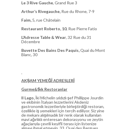
Le 3 Rive Gauche
, Grand Rue 3
Arthur’s Rivegauche,
Rue du Rhone, 7-9
Faim,
5, rue Châtelain
Restaurant Roberto, 10
, Rue Pierre Fatio
L’Adresse Table & Wear
, 32 Rue du 31
Décembre
Buvette Des Bains Des Paquis,
Quai du Mont
Blanc, 30
AKŞAM YEMEĞİ ADRESLERİ
Gurme&Şık Restoranlar
Il Lago,
İki Michelin yıldızlı şef Phillippe Jourdin
ve ekibinin İtalyan lezzetlerini Akdeniz
gastronomik lezzetleriyle birleştirdiği restoran,
özellikle iş yemekleri için tercih ediliyor. Siz yine
de mekanı alışılmadık bir renk olarak kullanılan
mavi ağırlıklı enteresan dekorasyonu ve zeytin
ağaçlarıyla çevrili keyifli terası için listenize
almayı ihmal etmeyin. 33, Quai des Bergues