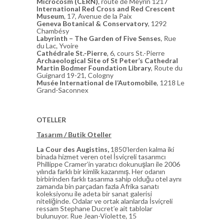
Microcosm (CERN)
, route de Meyrin 1217
International Red Cross and Red Crescent
Museum
, 17, Avenue de la Paix
Geneva Botanical & Conservatory
, 1292
Chambésy
Labyrinth – The Garden of Five Senses
, Rue
du Lac, Yvoire
Cathédrale St.-Pierre
, 6, cours St.-Pierre
Archaeological Site of St Peter’s Cathedral
Martin Bodmer Foundation Library
, Route du
Guignard 19-21, Cologny
Musée International de l’Automobile
, 1218 Le
Grand-Saconnex
OTELLER
Tasarım / Butik Oteller
La Cour des Augistins,
1850’lerden kalma iki
binada hizmet veren otel İsviçreli tasarımcı
Phillippe Cramer’in yaratıcı dokunuşları ile 2006
yılında farklı bir kimlik kazanmış. Her odanın
birbirinden farklı tasarıma sahip olduğu otel aynı
zamanda bin parçadan fazla Afrika sanatı
koleksiyonu ile adeta bir sanat galerisi
niteliğinde. Odalar ve ortak alanlarda İsviçreli
ressam Stephane Ducret’e ait tablolar
bulunuyor. Rue Jean-Violette, 15