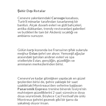
Şehir Dışı Rotalar
Cenevre yakınlarındaki
Carouge
kasabası,
Turin’li mimarlar tarafından tasarlanmış bir
banliyö. Alçak duvarlı evleri ve gizli bahçeleri,
antika dükkanları, trendy restoranlarıi galerileri
ve butikleri ile tam bir Akdeniz sıcaklığı ve
ambiansı sunuyor.
Gölün karşı kıyısında ise Fransa’nın şifalı sularıyla
meşhur
Evian
şehri yer alıyor. Yemyeşil ağaçlar
arasındaki şatoları andıran evleri ve spa
otelleriyle Evian, gençliğin, güzelliğin ve
arınmanın merkezlerinden birisi.
Cenevre’ye kadar gitmişken yapılacak en güzel
şeylerden birisi de, şehre yaklaşık bir saat
uzaklıktaki Montreaux’den seferine başlayan
Panaromik Express
trenine binerek İsviçre’nin
muhteşem güzelliklerini 2 saat süresince doya
doya seyretmek. Böylece Caz Festivali’yle ünlü
Montreux şehrini gezmek gibi bir şansı da
yakalmış oluyor insan.