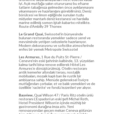
iyi. Açık mutfağa yakın oturursanız bu efsane
tatların tabağınıza gelmeden önce ayıklanmasını
yıkanmasını ve hazırlanışını görebilirsiniz. Deniz
börülcesi ve limon eşliğinde sunulan tuzlu
midyeler mantarlı deniz kestanesi ve hardalla
marine edilmiş somon iştah kabartıcı nitelikte.
Route d’Ambilly 39 Thonex
Le Grand Quai,
Swissotel’in bünyesinde
bulunan restoranda yemekler sadece yerel ve
mevsiminde yetişen sebzelerle hazırlanıyor.
Modern dekorasyonu ve sofistike atmosferinde
enfes bir yemek Metropole Swissotel
Les Armures,
1 Rue du Puits St-Pierre /
Cenevre’nin eski şehrinin kalbinde, 13. yüzyıldan
kalma tarihi bina renove edilerek Hôtel Les
Armures’e dönüştürülmüş. Otelin restoranı
antik kemerler altındaki terası, nostaljik
mobilyaları, mozaik kaplı barı ile rustik bir
ambiyansa sahip. Menüde geleneksel İsviçre
mutfağından çorbalar, et ve balık yemekleri ve de
özellikle ‘raclette’ ve fondü lezzetleri yer alıyor.
Bayview,
Quai Wilson 47 / Paris Ritz otelin ünlü
restoranı L’Espadon’un eski şefi Michel Roth,
Hotel President Wilson’ın içinde müthiş bir
gastronomi durağına imza attı. Yeni
renovasyondan geçen mekan Ceneva gölünün