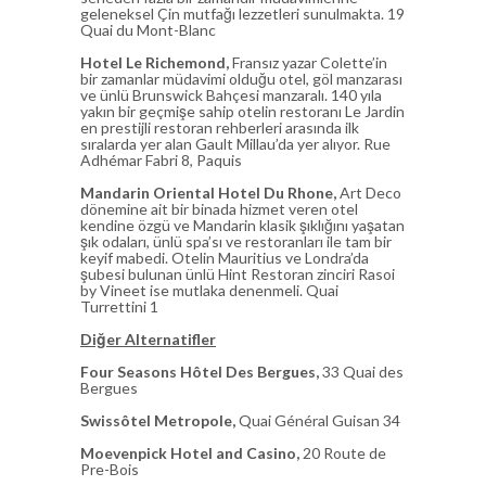
geleneksel Çin mutfağı lezzetleri sunulmakta. 19
Quai du Mont-Blanc
Hotel Le Richemond,
Fransız yazar Colette’in
bir zamanlar müdavimi olduğu otel, göl manzarası
ve ünlü Brunswick Bahçesi manzaralı. 140 yıla
yakın bir geçmişe sahip otelin restoranı Le Jardin
en prestijli restoran rehberleri arasında ilk
sıralarda yer alan Gault Millau’da yer alıyor. Rue
Adhémar Fabri 8, Paquis
Mandarin Oriental Hotel Du Rhone,
Art Deco
dönemine ait bir binada hizmet veren otel
kendine özgü ve Mandarin klasik şıklığını yaşatan
şık odaları, ünlü spa’sı ve restoranları ile tam bir
keyif mabedi. Otelin Mauritius ve Londra’da
şubesi bulunan ünlü Hint Restoran zinciri Rasoi
by Vineet ise mutlaka denenmeli. Quai
Turrettini 1
Diğer Alternatifler
Four Seasons Hôtel Des Bergues,
33 Quai des
Bergues
Swissôtel Metropole,
Quai Général Guisan 34
Moevenpick Hotel and Casino,
20 Route de
Pre-Bois