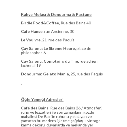
Kahve Molası & Dondurma & Pastane
Birdie Food&Coffee,
Rue des Bains 40
Cafe Hanse,
rue Ancienne, 30
Le Vouivre,
21, rue des Paquis
Çay Salonu: Le Sixeme Heure,
place de
philosophes 6
Çay Salonu: Comptoirs du The,
rue adrien
lachenal 19
Dondurma: Gelato Mania,
25, rue des Paquis
Öğle Yemeği Adresleri
Café des Bains,
Rue des Bains 26 /
Atmosferi,
ruhu ve lezzetleri ile son zamanların gözde
mahallesi De Bain’in ruhunu yakalayan ve
yansıtan bu modern işletme çağdaş + vintage
karma dekoru, duvarlarda ve mekanda yer