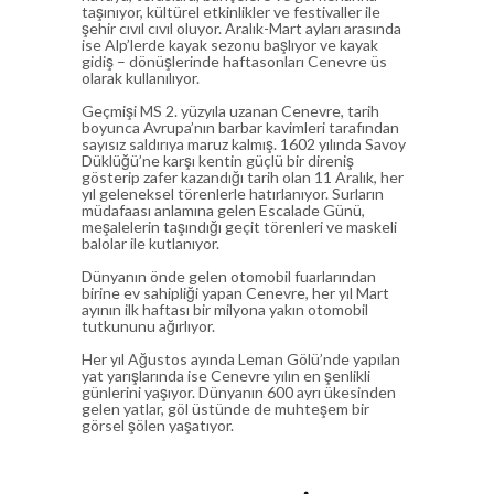
taşınıyor, kültürel etkinlikler ve festivaller ile
şehir cıvıl cıvıl oluyor. Aralık-Mart ayları arasında
ise Alp’lerde kayak sezonu başlıyor ve kayak
gidiş – dönüşlerinde haftasonları Cenevre üs
olarak kullanılıyor.
Geçmişi MS 2. yüzyıla uzanan Cenevre, tarih
boyunca Avrupa’nın barbar kavimleri tarafından
sayısız saldırıya maruz kalmış. 1602 yılında Savoy
Düklüğü’ne karşı kentin güçlü bir direniş
gösterip zafer kazandığı tarih olan 11 Aralık, her
yıl geleneksel törenlerle hatırlanıyor. Surların
müdafaası anlamına gelen Escalade Günü,
meşalelerin taşındığı geçit törenleri ve maskeli
balolar ile kutlanıyor.
Dünyanın önde gelen otomobil fuarlarından
birine ev sahipliği yapan Cenevre, her yıl Mart
ayının ilk haftası bir milyona yakın otomobil
tutkununu ağırlıyor.
Her yıl Ağustos ayında Leman Gölü’nde yapılan
yat yarışlarında ise Cenevre yılın en şenlikli
günlerini yaşıyor. Dünyanın 600 ayrı ükesinden
gelen yatlar, göl üstünde de muhteşem bir
görsel şölen yaşatıyor.