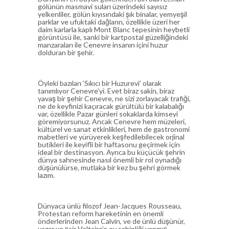
gölünün masmavi suları üzerindeki sayısız
yelkenliler, gölün kıyısındaki şık binalar, yemyeşil
parklar ve ufuktaki dağların, özellikle üzeri her
daim karlarla kaplı Mont Blanc tepesinin heybetli
görüntüsü ile, sanki bir kartpostal güzelliğindeki
manzaraları ile Cenevre insanın içini huzur
dolduran bir şehir.
Öyleki bazıları ‘Sıkıcı bir Huzurevi’ olarak
tanımlıyor Cenevre’yi. Evet biraz sakin, biraz
yavaş bir şehir Cenevre, ne sizi zorlayacak trafiği,
ne de keyfinizi kaçıracak gürültülü bir kalabalığı
var, özellikle Pazar günleri sokaklarda kimseyi
göremiyorsunuz. Ancak Cenevre hem müzeleri,
kültürel ve sanat etkinlikleri, hem de gastronomi
mabetleri ve yürüyerek keşfedilebilecek orjinal
butikleri ile keyifli bir haftasonu geçirmek için
ideal bir destinasyon. Ayrıca bu küçücük şehrin
dünya sahnesinde nasıl önemli bir rol oynadığı
düşünülürse, mutlaka bir kez bu şehri görmek
lazım.
Dünyaca ünlü filozof Jean-Jacques Rousseau,
Protestan reform hareketinin en önemli
önderlerinden Jean Calvin, ve de ünlü düşünür,
yazar ve şair Voltaire’e ev sahipliği yapmış