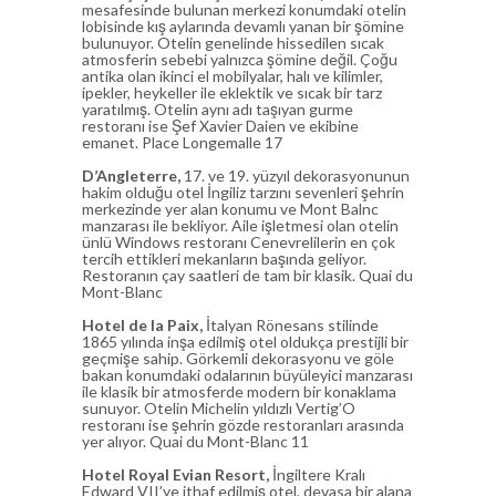
mesafesinde bulunan merkezi konumdaki otelin
lobisinde kış aylarında devamlı yanan bir şömine
bulunuyor. Otelin genelinde hissedilen sıcak
atmosferin sebebi yalnızca şömine değil. Çoğu
antika olan ikinci el mobilyalar, halı ve kilimler,
ipekler, heykeller ile eklektik ve sıcak bir tarz
yaratılmış. Otelin aynı adı taşıyan gurme
restoranı ise Şef Xavier Daien ve ekibine
emanet. Place Longemalle 17
D’Angleterre,
17. ve 19. yüzyıl dekorasyonunun
hakim olduğu otel İngiliz tarzını sevenleri şehrin
merkezinde yer alan konumu ve Mont Balnc
manzarası ile bekliyor. Aile işletmesi olan otelin
ünlü Windows restoranı Cenevrelilerin en çok
tercih ettikleri mekanların başında geliyor.
Restoranın çay saatleri de tam bir klasik. Quai du
Mont-Blanc
Hotel de la Paix,
İtalyan Rönesans stilinde
1865 yılında inşa edilmiş otel oldukça prestijli bir
geçmişe sahip. Görkemli dekorasyonu ve göle
bakan konumdaki odalarının büyüleyici manzarası
ile klasik bir atmosferde modern bir konaklama
sunuyor. Otelin Michelin yıldızlı Vertig’O
restoranı ise şehrin gözde restoranları arasında
yer alıyor. Quai du Mont-Blanc 11
Hotel Royal Evian Resort,
İngiltere Kralı
Edward VII’ye ithaf edilmiş otel, devasa bir alana