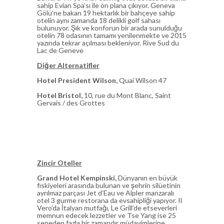
sahip Evian Spa’sı ile ön plana çıkıyor. Geneva
Gölü’ne bakan 19 hektarlık bir bahçeye sahip
otelin aynı zamanda 18 delikli golf sahası
bulunuyor. Şık ve konforun bir arada sunulduğu
otelin 78 odasının tamamı yenilenmekte ve 2015
yazında tekrar açılması bekleniyor. Rive Sud du
Lac de Geneve
Diğer Alternatifler
Hotel President Wilson,
Quai Wilson 47
Hotel Bristol,
10, rue du Mont Blanc, Saint
Gervais / des Grottes
Zincir Oteller
Grand Hotel Kempinski,
Dünyanın en büyük
fıskiyeleri arasında bulunan ve şehrin silüetinin
ayrılmaz parçası Jet d’Eau ve Alpler manzaralı
otel 3 gurme restorana da evsahipliği yapıyor. Il
Vero’da İtalyan mutfağı, Le Grill’de etseverleri
memnun edecek lezzetler ve Tse Yang ise 25
seneden fazla bir zamandır müdavimlerine