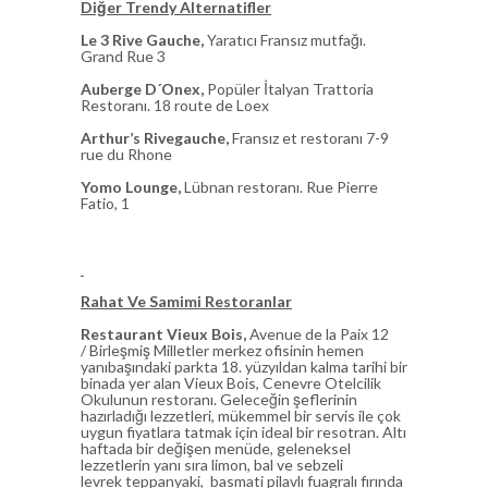
Diğer Trendy Alternatifler
Le 3 Rive Gauche,
Yaratıcı Fransız mutfağı.
Grand Rue 3
Auberge D´Onex,
Popüler İtalyan Trattoria
Restoranı. 18 route de Loex
Arthur’s Rivegauche,
Fransız et restoranı 7-9
rue du Rhone
Yomo Lounge,
Lübnan restoranı. Rue Pierre
Fatio, 1
Rahat Ve Samimi Restoranlar
Restaurant Vieux Bois,
Avenue de la Paix 12
/ Birleşmiş Milletler merkez ofisinin hemen
yanıbaşındaki parkta 18. yüzyıldan kalma tarihi bir
binada yer alan Vieux Bois, Cenevre Otelcilik
Okulunun restoranı. Geleceğin şeflerinin
hazırladığı lezzetleri, mükemmel bir servis ile çok
uygun fiyatlara tatmak için ideal bir resotran. Altı
haftada bir değişen menüde, geleneksel
lezzetlerin yanı sıra limon, bal ve sebzeli
levrek teppanyaki, basmati pilavlı fuagralı fırında