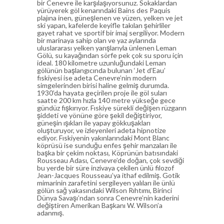
bir Cenevre ile karşılaşıyorsunuz. Sokaklardan
yürüyerek göl kenarındaki Bains des Paquis
plajına inen, güneşlenen ve yüzen, yelken ve jet
ski yapan, kafelerde keyifle takılan şehirliler
gayet rahat ve sportif bir imaj sergiliyor. Modern
bir marinaya sahip olan ve yaz aylarında
uluslararası yelken yarışlarıyla ünlenen Leman
Gölü, su kayağından sörfe pek çok su sporu için
ideal. 180 kilometre uzunluğundaki Leman
gölünün başlangıcında bulunan ‘Jet d’Eau’
fıskiyesi ise adeta Cenevre’nin modern
simgelerinden birisi haline gelmiş durumda.
1930’da hayata geçirilen proje ile göl suları
saatte 200 km hızla 140 metre yükseğe gece
gündüz fışkırıyor. Fıskiye sürekli değişen rüzgarın
şiddeti ve yönüne göre şekil değiştiriyor,
güneşin ışıkları ile yapay gökkuşakları
oluşturuyor, ve izleyenleri adeta hipnotize
ediyor. Fıskiyenin yakınlarındaki Mont Blanc
köprüsü ise sunduğu enfes şehir manzaları ile
başka bir çekim noktası, Köprünün batısındaki
Rousseau Adası, Cenevre’de doğan, çok sevdiği
bu yerde bir süre inzivaya çekilen ünlü filozof
Jean-Jacques Rousseau’ya ithaf edilmiş. Gotik
mimarinin zarafetini sergileyen yalıları ile ünlü
gölün sağ yakasındaki Wilson Rıhtımı, Birinci
Dünya Savaşı’ndan sonra Cenevre’nin kaderini
değiştiren Amerikan Başkanı W. Wilson’a
adanmış.