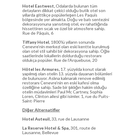
Hotel Eastwest,
Odalarda bulunan tüm
detayların dikkat çekici olduğu butik otel son
yıllarda gittikçe popülerleşen Les Paquis
bölgesinde yer almakta. Doğu ve batı sentezini
dekorasyonuna yansıtmış otel, ev rahatlığında
hissettiren sıcak ve özel bir atmosfere sahip.
Rue de Pâquis, 6
Tiffany Hotel
, 1800’lü yılların sonunda
Cenevre’nin merkezi olan eski kentte kurulmuş
olan otel stil sahibi bir dekorasyona sahip. Öğle
saatlerinde lokallerin doldurduğu restoranı
oldukça popüler. Rue de l’Arquebuse, 20
Hôtel les Armures,
17. yüzyılda konut olarak
yapılmış olan otelin 13. yüzyıla dayanan bölümleri
de bulunuyor. Aslına kalınarak renove edilmiş
restoranı Cenevre’nin en eski kafesi olma
özelliğine sahip. Sade bir şıklığın hakim olduğu
otelin müdavimleri Paul Mc Cartney, Sophia
Loren, Clinton ailesi gibi isimler. 1, rue du Puits-
Saint-Pierre
Diğer Alternatifler
Hotel Auteuil,
33, rue de Lausanne
La Reserve Hotel & Spa,
301, route de
Lausanne, Bellevue