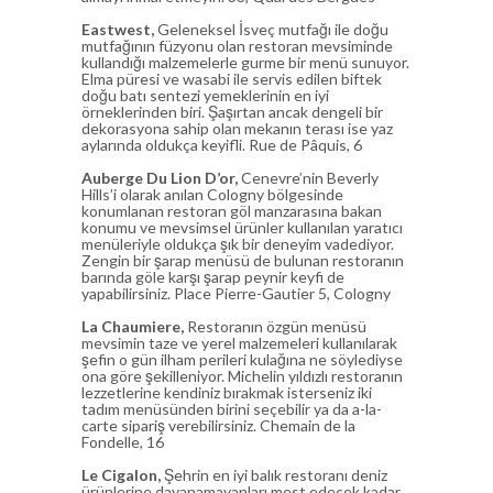
Eastwest,
Geleneksel İsveç mutfağı ile doğu
mutfağının füzyonu olan restoran mevsiminde
kullandığı malzemelerle gurme bir menü sunuyor.
Elma püresi ve wasabi ile servis edilen biftek
doğu batı sentezi yemeklerinin en iyi
örneklerinden biri. Şaşırtan ancak dengeli bir
dekorasyona sahip olan mekanın terası ise yaz
aylarında oldukça keyifli. Rue de Pâquis, 6
Auberge Du Lion D’or,
Cenevre’nin Beverly
Hills’i olarak anılan Cologny bölgesinde
konumlanan restoran göl manzarasına bakan
konumu ve mevsimsel ürünler kullanılan yaratıcı
menüleriyle oldukça şık bir deneyim vadediyor.
Zengin bir şarap menüsü de bulunan restoranın
barında göle karşı şarap peynir keyfi de
yapabilirsiniz. Place Pierre-Gautier 5, Cologny
La Chaumiere,
Restoranın özgün menüsü
mevsimin taze ve yerel malzemeleri kullanılarak
şefin o gün ilham perileri kulağına ne söylediyse
ona göre şekilleniyor. Michelin yıldızlı restoranın
lezzetlerine kendiniz bırakmak isterseniz iki
tadım menüsünden birini seçebilir ya da a-la-
carte sipariş verebilirsiniz. Chemain de la
Fondelle, 16
Le Cigalon,
Şehrin en iyi balık restoranı deniz
ürünlerine dayanamayanları mest edecek kadar