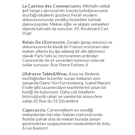
La Cantine des Commercants,
Michelin yıldızlı
şef Serge Labrosse’nin trendy kafe&brasserie
mutfağı lokallerin gözdesi. Ferah modern
dekorasyonunda yenilikçi lezzetleri tatmak
daima popüler. Mekan öğle ve akşam yemekleri
dışında kahvaltı da sunuyor. 29, Boulevard Carl
Vogt
Relais De L’Entrecote,
Zengin şarap menüsü ve
dekorasyonu ile klasik bir Fransız restoranı olan
mekan yıllarını bu işe adamış bir aile işletmesi
olarak Paris’teki üç restoranının ardından
Cenevre’de de et sevenleri memnun edecek
tatlar sunuyor. Rue Pierre Fatiom, 6
L’Adresse Table&Wear,
Asya ve Akdeniz
mutfağından lezzetler sunan mekanın aynı
zamanda Diane Von Furstenberg, Isabel Marant
Etoile gibi tasarımcıların kıyafetlerini satan bir
butiği de bulunuyor. Daha çok lokallerin
bistro&butik rahat ve samimi bir atmosfere
sahip.32 Rue du 31 Décembre
Capocaccia,
Cenevrelilerin en sevdiği
mekanlardan biri olan İtalyan trattoria’sında
fiyatlar pahalı olsa da mekan burada zaman
geçirmekten vazgeçmeyen müdavimleri ile dolu.
6 rue Bemont