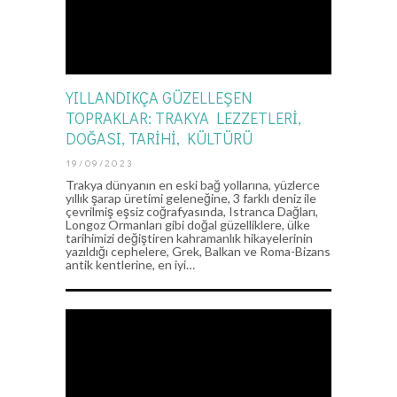
YILLANDIKÇA GÜZELLEŞEN
TOPRAKLAR: TRAKYA LEZZETLERİ,
DOĞASI, TARİHİ, KÜLTÜRÜ
19/09/2023
Trakya dünyanın en eski bağ yollarına, yüzlerce
yıllık şarap üretimi geleneğine, 3 farklı deniz ile
çevrilmiş eşsiz coğrafyasında, Istranca Dağları,
Longoz Ormanları gibi doğal güzelliklere, ülke
tarihimizi değiştiren kahramanlık hikayelerinin
yazıldığı cephelere, Grek, Balkan ve Roma-Bizans
antik kentlerine, en iyi…