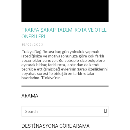
TRAKYA ŞARAP TADIM ROTA VE OTEL
ÖNERİLERİ
18/09/2023
Trakya Bağ Rotası kaç gün yolculuk yapmak
istediğinize ve motivasonunuza göre çok farklı
seçenekler sunuyor. Bu sebeple size bölgelere
ayırarak birkaç farklı rota, ardından da kendi
tecrübe ettiğimiz bağ evlerinin şarap özelliklerini
seyahat süresi ile birleştiren farklı rotalar
hazırladım. Türkiye’nin…
ARAMA
DESTINASYONA GÖRE ARAMA