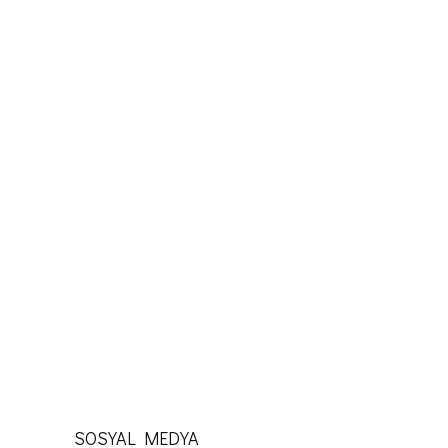
DAMAK TADI & GURME
KATEGORILER
SUYLA BULUŞMAK
KATEGORILER
KALP ATIŞLARINI HIZLANDIRMAK
SOSYAL MEDYA