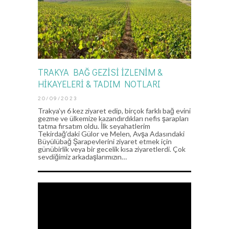
TRAKYA BAĞ GEZİSİ İZLENİM &
HİKAYELERİ & TADIM NOTLARI
20/09/2023
Trakya’yı 6 kez ziyaret edip, birçok farklı bağ evini
gezme ve ülkemize kazandırdıkları nefis şarapları
tatma fırsatım oldu. İlk seyahatlerim
Tekirdağ’daki Gülor ve Melen, Avşa Adasındaki
Büyülübağ Şarapevlerini ziyaret etmek için
günübirlik veya bir gecelik kısa ziyaretlerdi. Çok
sevdiğimiz arkadaşlarımızın…