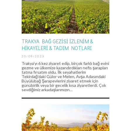
TRAKYA BAĞ GEZİSİ İZLENİM &
HİKAYELERİ & TADIM NOTLARI
20/09/2023
Trakya’yı 6 kez ziyaret edip, birçok farklı bağ evini
gezme ve ülkemize kazandırdıkları nefis şarapları
tatma fırsatım oldu. İlk seyahatlerim
Tekirdağ’daki Gülor ve Melen, Avşa Adasındaki
Büyülübağ Şarapevlerini ziyaret etmek için
günübirlik veya bir gecelik kısa ziyaretlerdi. Çok
sevdiğimiz arkadaşlarımızın…