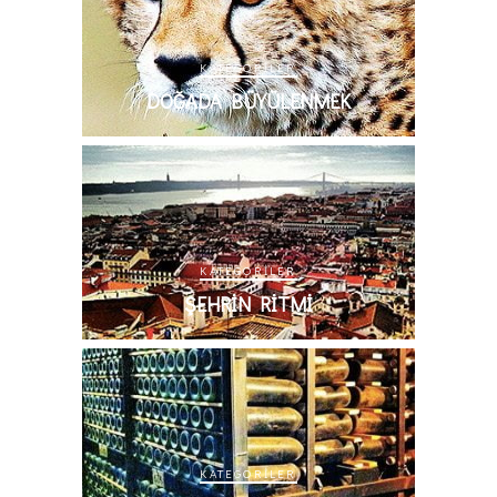
KATEGORILER
DOĞADA BÜYÜLENMEK
KATEGORILER
ŞEHRIN RITMI
KATEGORILER