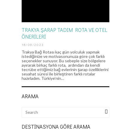
TRAKYA ŞARAP TADIM ROTA VE OTEL
ÖNERİLERİ
18/09/2023
Trakya Bağ Rotası kaç gün yolculuk yapmak
istediğinize ve motivasonunuza göre çok farklı
seçenekler sunuyor. Bu sebeple size bölgelere
ayırarak birkaç farklı rota, ardından da kendi
tecrübe ettiğimiz bağ evlerinin şarap özelliklerini
seyahat süresi ile birleştiren farklı rotalar
hazırladım. Türkiye’nin…
ARAMA
DESTINASYONA GÖRE ARAMA