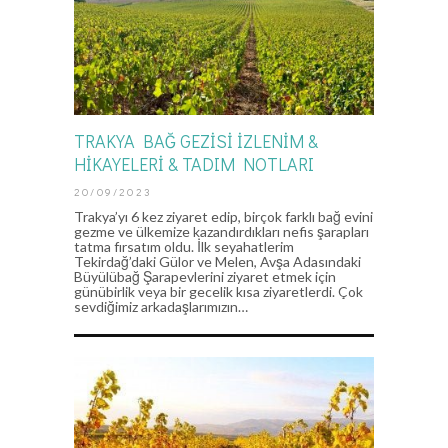
TRAKYA BAĞ GEZİSİ İZLENİM &
HİKAYELERİ & TADIM NOTLARI
20/09/2023
Trakya’yı 6 kez ziyaret edip, birçok farklı bağ evini
gezme ve ülkemize kazandırdıkları nefis şarapları
tatma fırsatım oldu. İlk seyahatlerim
Tekirdağ’daki Gülor ve Melen, Avşa Adasındaki
Büyülübağ Şarapevlerini ziyaret etmek için
günübirlik veya bir gecelik kısa ziyaretlerdi. Çok
sevdiğimiz arkadaşlarımızın…