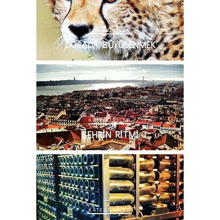
KATEGORILER
DOĞADA BÜYÜLENMEK
KATEGORILER
ŞEHRIN RITMI
KATEGORILER