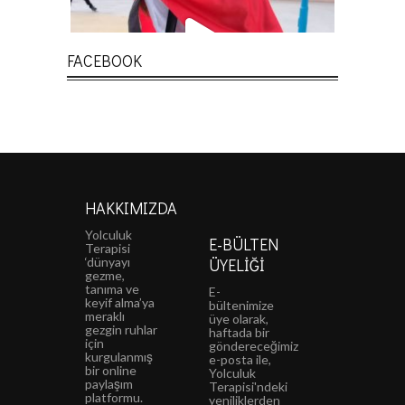
FACEBOOK
HAKKIMIZDA
Yolculuk
E-BÜLTEN
Terapisi
‘dünyayı
ÜYELIĞI
gezme,
tanıma ve
E-
keyif alma’ya
bültenimize
meraklı
üye olarak,
gezgin ruhlar
haftada bir
için
göndereceğimiz
kurgulanmış
e-posta ile,
bir online
Yolculuk
paylaşım
Terapisi'ndeki
platformu.
yeniliklerden