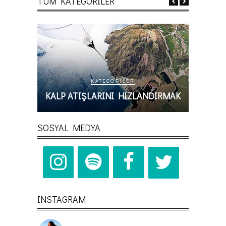
TÜM KATEGORİLER
KATEGORILER
NDIRMAK
KALP ATIŞLARINI HIZLANDIRMAK
Z
SOSYAL MEDYA
INSTAGRAM