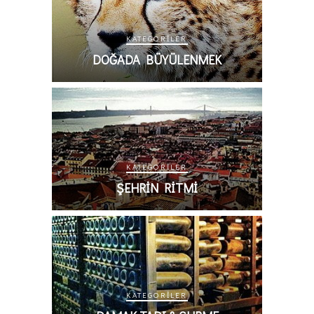
KATEGORILER
DOĞADA BÜYÜLENMEK
KATEGORILER
ŞEHRIN RITMI
KATEGORILER