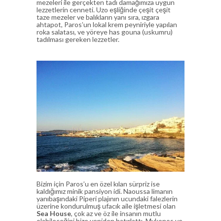
mezeleri ile gerçekten tadı damağımıza uygun
lezzetlerin cenneti. Uzo eşliğinde çeşit çeşit
taze mezeler ve balıkların yanı sıra, ızgara
ahtapot, Paros’un lokal krem peyniriyle yapılan
roka salatası, ve yöreye has gouna (uskumru)
tadılması gereken lezzetler.
Bizim için Paros’u en özel kılan sürpriz ise
kaldığımız minik pansiyon idi. Naoussa limanın
yanıbaşındaki Piperi plajının ucundaki falezlerin
üzerine kondurulmuş ufacık aile işletmesi olan
Sea House
, çok az ve öz ile insanın mutlu
olabileceğini bize yeniden hatırlattı. Mykonos ve