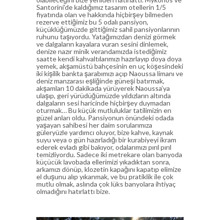
Santorini’de kaldığımız tasarım otellerin 1/5
fiyatında olan ve hakkında hiçbirşey bilmeden
rezerve ettiğimiz bu 5 odalı pansiyon,
küçüklüğümüzde gittiğimiz sahil pansiyonlarının
ruhunu taşıyordu. Yatağımızdan denizi görmek
ve dalgaların kayalara vuran sesini dinlemek,
denize nazır minik verandamızda istediğimiz
saatte kendi kahvaltılarımızı hazırlayıp doya doya
yemek, akşamüstü bahçesinin en uç köşesindeki
iki kişilik bankta şarabımızı açıp Naoussa limanı ve
deniz manzarası eşliğinde güneşi batırmak,
akşamları 10 dakikada yürüyerek Naoussa’ya
ulaşıp, geri yürüdüğümüzde yıldızların altında
dalgaların sesi haricinde hiçbirşey duymadan
oturmak… Bu küçük mutluluklar tatilimizin en
güzel anları oldu. Pansiyonun önündeki odada
yaşayan sahibesi her daim sorularımıza
güleryüzle yardımcı oluyor, bize kahve, kaynak
suyu veya o gün hazırladığı bir kurabiyeyi ikram
ederek evladı gibi bakıyor, odalarımızı pırıl pırıl
temizliyordu. Sadece iki metrekare olan banyoda
küçücük lavobada ellerimizi yıkadıktan sonra,
arkamızı dönüp, klozetin kapağını kapatıp elimize
el duşunu alıp yıkanmak, ve bu pratiklik ile çok
mutlu olmak, aslında çok lüks banyolara ihtiyaç
olmadığını hatırlattı bize.