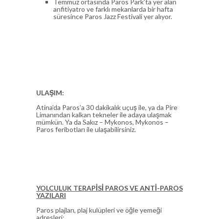
Temmuz ortasında Paros Park’ta yer alan
anfitiyatro ve farklı mekanlarda bir hafta
süresince Paros Jazz Festivali yer alıyor.
ULAŞIM:
Atina’da Paros’a 30 dakikalık uçuş ile, ya da Pire
Limanından kalkan tekneler ile adaya ulaşmak
mümkün. Ya da Sakız – Mykonos, Mykonos –
Paros feribotları ile ulaşabilirsiniz.
YOLCULUK TERAPİSİ PAROS VE ANTİ-PAROS
YAZILARI
Paros plajları, plaj kulüpleri ve öğle yemeği
adresleri: