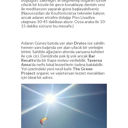
boşluğun, sakinliğin, el değmemiş doğanın içinde
ufacık bir köyde bir gece konaklayıp denizin sesi
ile meditasyon yaparak güne başlayabilseniz.
(Naoussa’dan da Koufonissia’ya tekneler kalıyor,
ancak adanın etrafını dolaşıp Piso Livadiye
ulaşması 30-45 dakikayı alıyor. Oysa araba ile 10-
15 dakika sürüyor bu mesafe.)
Adanın Güney batıda yer alan
Dryios
ise sahilin
hemen yanı başında yer alan ufacık bir yerleşim
birimi. Sahilde ağaçların altında yanyana kafeleri
ile çok cici. Denizinde pek iş yok ancak
Bar
Resalto
’da bir frape molası verilebilir,
Taverna
Anna
’da nefis lokal lezzetlerin tadına bakılabilir
.
Yol üzerindeki yeni nesil kafe
The Green
Project
organic ve vejeteryan lezzet meraklıları
için ideal bir adres.