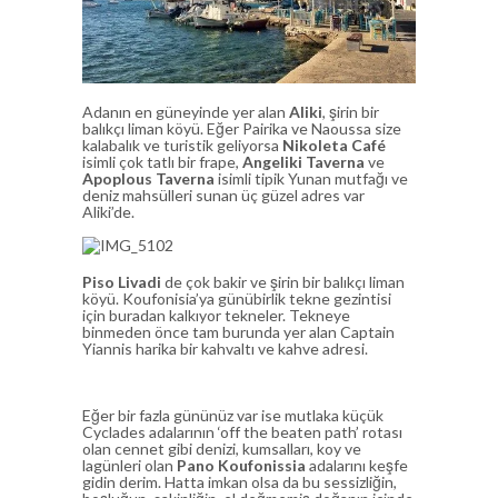
Adanın en güneyinde yer alan
Aliki
, şirin bir
balıkçı liman köyü. Eğer Pairika ve Naoussa size
kalabalık ve turistik geliyorsa
Nikoleta Café
isimli çok tatlı bir frape,
Angeliki Taverna
ve
Apoplous
Taverna
isimli tipik Yunan mutfağı ve
deniz mahsülleri sunan üç güzel adres var
Aliki’de.
Piso Livadi
de çok bakir ve şirin bir balıkçı liman
köyü. Koufonisia’ya günübirlik tekne gezintisi
için buradan kalkıyor tekneler. Tekneye
binmeden önce tam burunda yer alan Captain
Yiannis harika bir kahvaltı ve kahve adresi.
Eğer bir fazla gününüz var ise mutlaka küçük
Cyclades adalarının ‘off the beaten path’ rotası
olan cennet gibi denizi, kumsalları, koy ve
lagünleri olan
Pano Koufonissia
adalarını keşfe
gidin derim. Hatta imkan olsa da bu sessizliğin,