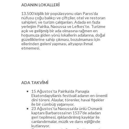
ADANIN LOKALLERİ
13.500 kişilik bir popülasyonu olan Paros’da
nüfusu çoğu balıkçı ve çiftçiler, otel ve restoran
sahipleri, ve turizm çalışanları. Adada en fazla
yerleşim Pairika, Naoussa ve Lefkes’te. Turizme
açık ve gelişmiş bir ada olmasına rağmen en
hoşumuza giden yönü lokallerin adalarına, doğal
güzelliklerine sahip çıkması, bozulmaması için
ellerinden geleni yapması, altyapıyı ihmal
etmemesi.
ADA TAKVİMİ
15 Ağustos’ta Pairika’da Panagia
Ekatondapylianis festivali adanın en önemli
dini töreni. Alaylar, törenler, havai fişekler
ile bir cümbüş yaşanıyor.
23 Ağustos’ta Naoussa’da ünlü Osmanlı
kaptanı Barbarossa’nın 1537’de adadan
geri tepilmesi, ışıklandırılmış kayıklar ile
canlandırmalar, müzik ve dans eşliğinde
kutlanıyor.