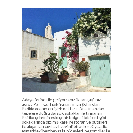
Adaya feribot ile geliyorsanız ilk tanıştığınız
adres
Pairika
. Tipik Yunan liman şehri olan
Parikia adanın en işlek noktası. Ana liman’dan
tepelere doğru daracık sokaklar ile tırmanan
Pairika şehrinin eski şehir bölgesi, labirent gibi
sokaklarında dizilmiş kafe, restoran ve butikleri
ile akşamları cıvıl cıvıl sevimli bir adres. Cycladic
mimarideki bembeyaz kubik evleri, begonviller ile