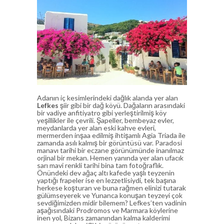
Adanın iç kesimlerindeki dağlık alanda yer alan
Lefkes
şiir gibi bir dağ köyü. Dağaların arasındaki
bir vadiye anfitiyatro gibi yerleştirilmiş köy
yeşillikler ile çevrili. Şapeller, bembeyaz evler,
meydanlarda yer alan eski kahve evleri,
mermerden inşaa edilmiş ihtişamlı Agia Triada ile
zamanda asılı kalmış bir görüntüsü var. Paradosi
manavı tarihi bir eczane görünümünde inanılmaz
orjinal bir mekan. Hemen yanında yer alan ufacık
sarı mavi renkli tarihi bina tam fotoğraflık.
Önündeki dev ağaç altı kafede yaşlı teyzenin
yaptığı frapeler ise en lezzetlisiydi, tek başına
herkese koşturan ve buna rağmen elinizi tutarak
gülümseyerek ve Yunanca konuşan teyzeyi çok
sevdiğimizden midir bilemem? Lefkes’ten vadinin
aşağısındaki Prodromos ve Marmara köylerine
inen yol, Bizans zamanından kalma kalderimi