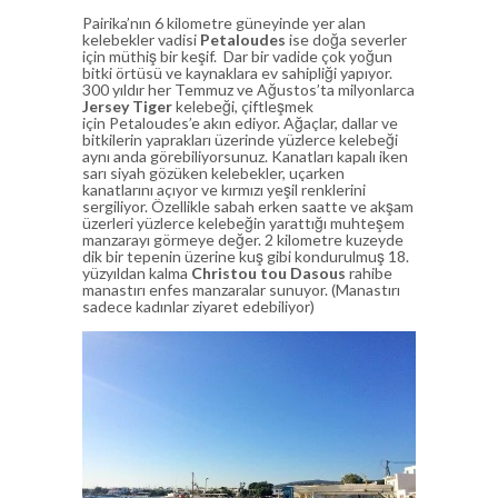
Pairika’nın 6 kilometre güneyinde yer alan
kelebekler vadisi
Petaloudes
ise doğa severler
için müthiş bir keşif. Dar bir vadide çok yoğun
bitki örtüsü ve kaynaklara ev sahipliği yapıyor.
300 yıldır her Temmuz ve Ağustos’ta milyonlarca
Jersey Tiger
kelebeği, çiftleşmek
için Petaloudes’e akın ediyor. Ağaçlar, dallar ve
bitkilerin yaprakları üzerinde yüzlerce kelebeği
aynı anda görebiliyorsunuz. Kanatları kapalı iken
sarı siyah gözüken kelebekler, uçarken
kanatlarını açıyor ve kırmızı yeşil renklerini
sergiliyor. Özellikle sabah erken saatte ve akşam
üzerleri yüzlerce kelebeğin yarattığı muhteşem
manzarayı görmeye değer. 2 kilometre kuzeyde
dik bir tepenin üzerine kuş gibi kondurulmuş 18.
yüzyıldan kalma
Christou tou Dasous
rahibe
manastırı enfes manzaralar sunuyor. (Manastırı
sadece kadınlar ziyaret edebiliyor)