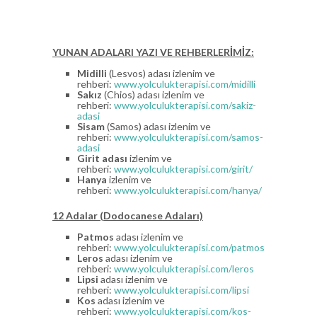
YUNAN ADALARI YAZI VE REHBERLERİMİZ:
Midilli
(Lesvos) adası izlenim ve
rehberi:
www.yolculukterapisi.com/midilli
Sakız
(Chios) adası izlenim ve
rehberi:
www.yolculukterapisi.com/sakiz-
adasi
Sisam
(Samos) adası izlenim ve
rehberi:
www.yolculukterapisi.com/samos-
adasi
Girit adası
izlenim ve
rehberi:
www.yolculukterapisi.com/girit/
Hanya
izlenim ve
rehberi:
www.yolculukterapisi.com/hanya/
12 Adalar (Dodocanese Adaları)
Patmos
adası izlenim ve
rehberi:
www.yolculukterapisi.com/patmos
Leros
adası izlenim ve
rehberi:
www.yolculukterapisi.com/leros
Lipsi
adası izlenim ve
rehberi:
www.yolculukterapisi.com/lipsi
Kos
adası izlenim ve
rehberi:
www.yolculukterapisi.com/kos-