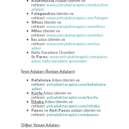
Koufonissia
Adaları izlenim ve
rehberi:
www.yolculukterapisi.com/koufonissia-
adalari/
Folegandros
izlenim ve
rehberi:
www.yolculukterapisi.com/folegandros
Sifnos
izlenim ve
rehberi:
www.yolculukterapisi.com/sifnos
Milos
izlenim ve
rehberi:
www.yolculukterapisi.com/milos
İos
adası izlenim ve
rehberi:
www.yolculukterapisi.com/ios-
adasi
Nafiz Karadere Önerileri
ile
Paros
:
www.yolculukterapisi.com/paros-
adasi-nafiz-karadere-gozunden
İyon Adaları (İonian Adaları)
Kefalonya
Adası izlenim ve
rehberi:
yolculukterapisi.com/kefalonia-
adasi
Korfu
Adası izlenim ve
rehberi:
yolculukterapisi.com/korfu
İthaka
Adası izlenim ve
rehberi:
yolculukterapisi.com/ithaka
Paxos
ve
Anti Paxos
adaları izlenim ve
rehberi:
yolculukterapisi.com/paxos
Diğer Yunan Adaları