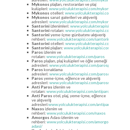
Mykonos
plajları, restoranları ve plaj
kulüpleri:
www.yolculukterapisi.com/mykonosplajlari
Mykonos
otelleri:
www.yolculukterapisi.com/mykonoso
Mykonos
sanat galerileri ve alışveriş
adresleri:
www.yolculukterapisi.com/mykonossanatalis
Santorini
izlenimleri:
www.yolculukterapisi.com/santor
Santorini
rotaları:
www.yolculukterapisi.com/santorinir
Santorini
yeme-içme-günbatımı-alışveriş
rehberi:
www.yolculukterapisi.com/santorinirehber
Santorini
otelleri:
www.yolculukterapisi.com/santorinio
Santorini
plajları:
www.yolculukterapisi.com/santorinipl
Paros
izlenim ve
rotaları:
www.yolculukterapisi.com/paros
Paros
plajları, plaj kulüpleri ve öğle yemeği
adresleri:
www.yolculukterapisi.com/parosplajlari
Paros
konaklama
adresleri:
www.yolculukterapisi.com/parosotelleri
Paros
yeme-içme, eğlence ve alışveriş
adresleri:
www.yolculukterapisi.com/parosrehberi
Anti Paros
izlenim ve
rotaları:
www.yolculukterapisi.com/antiparos
Anti Paros
otel, plaj, yeme-içme, eğlence
ve alışveriş
adresleri:
www.yolculukterapisi.com/antiparosrehberi
Naxos
izlenim ve
rehberi:
www.yolculukterapisi.com/naxos
Amorgos
Adası izlenim ve
rehberi:
www.yolculukterapisi.com/amorgos-
adasi/