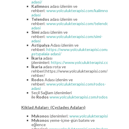
adasi/
Kalimnos
adası izlenim ve
rehberi:
www.yolculukterapisi.com/kalimnos-
adasi
Telendos
adası izlenim ve
rehberi:
www.yolculukterapisi.com/telendos-
adasi
Simi
adası izlenim ve
rehberi:
www.yolculukterapisi.com/simi-
adasi
Astipalya
Adası izlenim ve
rehberi:
https://www.yolculukterapisi.com/astipalya-
astypalaia-adasi/
İkaria
adası
izlenimleri:
https://www.yolculukterapisi.com/ikaria/
İkaria
adası rota ve
rehberi:https://www.yolculukterapisi.com/ikaria-
rehber/
Rodos
Adası izlenim ve
rehberi:
www.yolculukterapisi.com/rodos-
adasi
Seçil Sağlam izlenimleri
ile
Rodos
www.yolculukterapisi.com/rodos
Kiklad
Adaları (Cyclades Adaları)
Mykonos
izlenimleri:
www.yolculukterapisi.com/myko
Mykonos
yeme-içme-gün batımı ve
eğlence
adresleri:
www.yolculukterapisi.com/mykonosrehberi