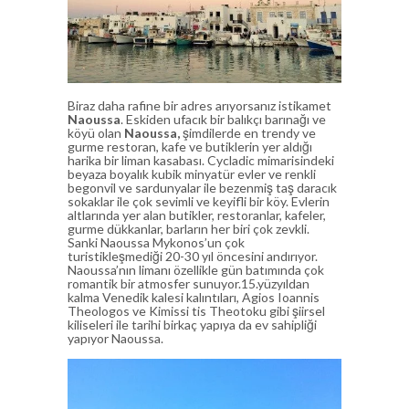
Biraz daha rafine bir adres arıyorsanız istikamet
Naoussa
. Eskiden ufacık bir balıkçı barınağı ve
köyü olan
Naoussa,
şimdilerde en trendy ve
gurme restoran, kafe ve butiklerin yer aldığı
harika bir liman kasabası. Cycladic mimarisindeki
beyaza boyalık kubik minyatür evler ve renkli
begonvil ve sardunyalar ile bezenmiş taş daracık
sokaklar ile çok sevimli ve keyifli bir köy. Evlerin
altlarında yer alan butikler, restoranlar, kafeler,
gurme dükkanlar, barların her biri çok zevkli.
Sanki Naoussa Mykonos’un çok
turistikleşmediği 20-30 yıl öncesini andırıyor.
Naoussa’nın limanı özellikle gün batımında çok
romantik bir atmosfer sunuyor.15.yüzyıldan
kalma Venedik kalesi kalıntıları, Agios Ioannis
Theologos ve Kimissi tis Theotoku gibi şiirsel
kiliseleri ile tarihi birkaç yapıya da ev sahipliği
yapıyor Naoussa.